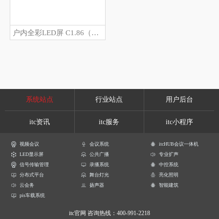
户内全彩LED屏 C1.86（规格： AK-1.86MZ ）
系统站点
行业站点
用户后台
itc资讯
itc服务
itc小程序
视频会议
会议系统
itcHUB会议一体机
LED显示屏
公共广播
专业扩声
信号传输管理
录播系统
中控系统
分布式平台
舞台灯光
亮化照明
云会务
扬声器
智能建筑
pis车载系统
itc官网
咨询热线：400-991-2218