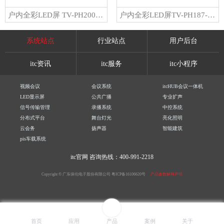
户内全彩LED屏 TV-PH200-YG/TV-PH200-YZ
户内全彩LED屏TV-PH187-YG/TV-PH187-YZ
系统站点
行业站点
用户后台
itc资讯
itc服务
itc小程序
视频会议
会议系统
itcHUB会议一体机
LED显示屏
公共广播
专业扩声
信号传输管理
录播系统
中控系统
分布式平台
舞台灯光
亮化照明
云会务
扬声器
智能建筑
pis车载系统
itc官网
咨询热线：400-991-2218
Copyright © 广东保伦电子股份有限公司
粤ICP备16106620号
产品参数解释声明
首页
应用
产品
案例
关于