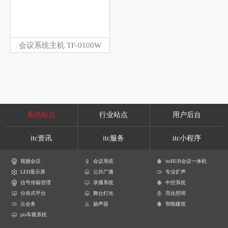
会议系统主机 TF-0100W
系统站点
行业站点
用户后台
itc资讯
itc服务
itc小程序
视频会议
会议系统
itcHUB会议一体机
LED显示屏
公共广播
专业扩声
信号传输管理
录播系统
中控系统
分布式平台
舞台灯光
亮化照明
云会务
扬声器
智能建筑
pis车载系统