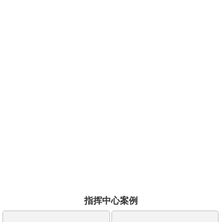
多网聚合无缝对接
支持多网络环境下的协同部署及应用接入，实现统一管控、互联互通、高效
协同，具有功能丰富、界面简洁直观、操作便捷、稳定可靠等特点
国产化安全保密
行业内首创采用国密算法SM2、SM3、SM4对信令、流媒体等进行加密传
输，保障数据安全无泄漏，高度支持国产化CPU与平台部署
指挥中心案例