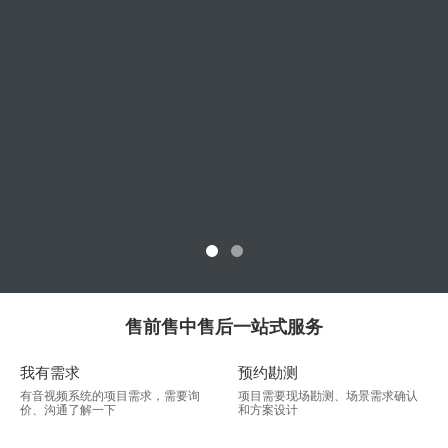
查看更多
售前售中售后一站式服务
我有需求
预约勘测
有音视频系统的项目需求，需要询
项目需要现场勘测、场景需求确认
价、沟通了解一下
和方案设计