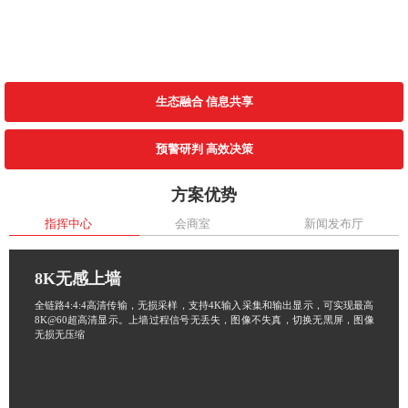
生态融合 信息共享
预警研判 高效决策
方案优势
指挥中心
会商室
新闻发布厅
8K无感上墙
全链路4:4:4高清传输，无损采样，支持4K输入采集和输出显示，可实现最高
8K@60超高清显示。上墙过程信号无丢失，图像不失真，切换无黑屏，图像
无损无压缩