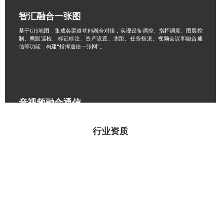
智汇融合一张图
基于GIS地图，集成各渠道功能融合对接，实现设备调控、指挥调度、图层控
制、鹰眼巡检、标记标注、资产设置、测距、任务指派、视频会议和融合通
信等功能，构建“指挥通信一张网”。
音视频融合通信
系统支持固话、手机、对讲机、卫星电话和广播等终端的统一通信调度，可
集成接入视频监控、单兵图传、视频会议、可视电话和无人机等视频资源，
行业资质
实现跨网络、跨平台的音视频会商与通讯融合调度
多模态AI分析预警
具备16种场景AI分析功能，能够通过数据分析和模式识别等技术，为用户提
供深入的洞察和预测，及时发现各种风险和异常情况