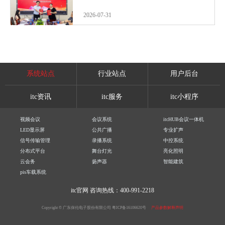
2026-07-31
系统站点
行业站点
用户后台
itc资讯
itc服务
itc小程序
视频会议
会议系统
itcHUB会议一体机
LED显示屏
公共广播
专业扩声
信号传输管理
录播系统
中控系统
分布式平台
舞台灯光
亮化照明
云会务
扬声器
智能建筑
pis车载系统
itc官网
咨询热线：400-991-2218
Copyright © 广东保伦电子股份有限公司
粤ICP备16106620号
产品参数解释声明