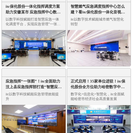
itc保伦股份一体化指挥调度方案
智慧燃气应急调度指挥中心怎么
助力安徽某市 应急指挥中心数字
建？看itc保伦股份一体化音视频
化焕新，打造多级联动指挥体系
解决方案落地案例解析
以数字科技赋能打造智慧应急一体
itc以数字技术赋能城市燃气智慧化
化调度平台，实现应急管理“一张
转型
图”
应急指挥“一张图”！itc全面助力
正式启用！35家单位进驻！itc保
汶上县应急指挥部打造“智慧应
伦股份全方位助力哈密数字中心
急”中枢大脑
打造“一站式”政务服务新标杆
itc以数字科技赋能应急管理效能提
数字化+信息化+智慧化，itc全面赋
升
能哈密市经济社会高质量发展