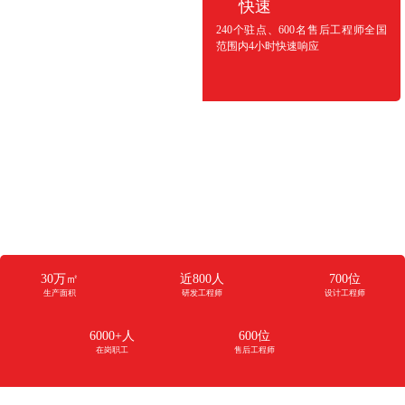
快速
240个驻点、600名售后工程师全国
范围内4小时快速响应
公司规模
生产面积约30万平方米，职工约6000+人
研发工程师近800人
设计工程师700+位
项目点对点售后工程师600+位
30万㎡
近800人
700位
生产面积
研发工程师
设计工程师
6000+人
600位
在岗职工
售后工程师