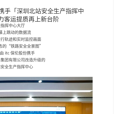
股份携手「深圳北站安全生产指挥中
小间距LED显示屏
力客运提质再上新台阶
进指挥中心大厅
幕上跳动的数据流
运行轨迹和实时监控画面
态的“铁路安全全景图”
由 itc 保伦股份携手
局集团有限公司改造升级的
站安全生产指挥中心