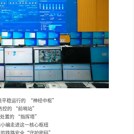
统平稳运行的 “神经中枢”
防控的 “前哨站”
处置的 “指挥塔”
随小编走进这一核心枢纽
下的铁路安全“守护密码”