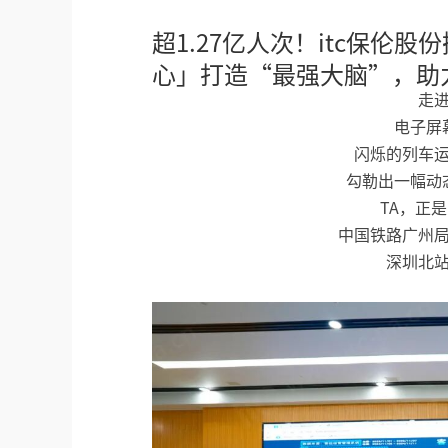
超1.27亿人次！itc保伦
心」打造“最强大脑”，助
走
电子屏
闪烁的列车
勾勒出一幅动
TA，正是
中国铁路广州
深圳北