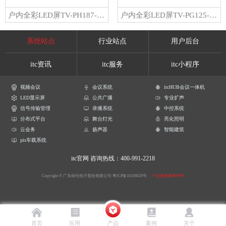
户内全彩LED屏TV-PH187-YG/TV-PH187-YZ
户内全彩LED屏TV-PG125-YM/TV-PG145-YX/TV-PG145-YM/TV-PG156-YX/TV-PG156-YM/TV-PG187-YX/TV-PG187-YM/TV-PG250-YX/TV-PG250-YM
系统站点
行业站点
用户后台
itc资讯
itc服务
itc小程序
视频会议
会议系统
itcHUB会议一体机
LED显示屏
公共广播
专业扩声
信号传输管理
录播系统
中控系统
分布式平台
舞台灯光
亮化照明
云会务
扬声器
智能建筑
pis车载系统
itc官网
咨询热线：400-991-2218
Copyright © 广东保伦电子股份有限公司
粤ICP备16106620号
产品参数解释声明
首页
应用
产品
案例
关于