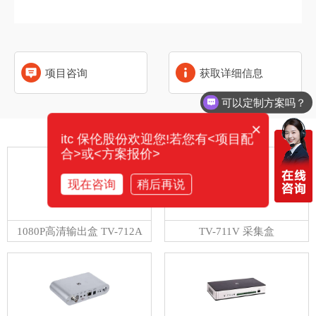
项目咨询
获取详细信息
可以定制方案吗？
×
相关产品
itc 保伦股份欢迎您!若您有<项目配
合>或<方案报价>
现在咨询
稍后再说
1080P高清输出盒 TV-712A
TV-711V 采集盒