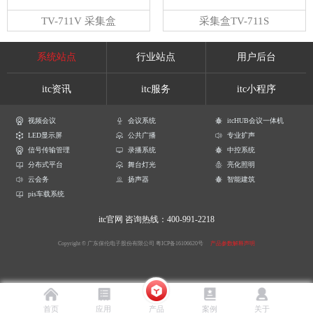
TV-711V 采集盒
采集盒TV-711S
系统站点
行业站点
用户后台
itc资讯
itc服务
itc小程序
视频会议
会议系统
itcHUB会议一体机
LED显示屏
公共广播
专业扩声
信号传输管理
录播系统
中控系统
分布式平台
舞台灯光
亮化照明
云会务
扬声器
智能建筑
pis车载系统
itc官网
咨询热线：400-991-2218
Copyright © 广东保伦电子股份有限公司
粤ICP备16106620号
产品参数解释声明
首页
应用
产品
案例
关于