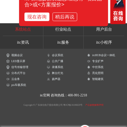
合>或<方案报价>
现在咨询
稍后再说
系统站点
行业站点
用户后台
itc资讯
itc服务
itc小程序
视频会议
会议系统
itcHUB会议一体机
LED显示屏
公共广播
专业扩声
信号传输管理
录播系统
中控系统
分布式平台
舞台灯光
亮化照明
云会务
扬声器
智能建筑
pis车载系统
itc官网
咨询热线：400-991-2218
Copyright © 广东保伦电子股份有限公司
粤ICP备16106620号
产品参数解释声明