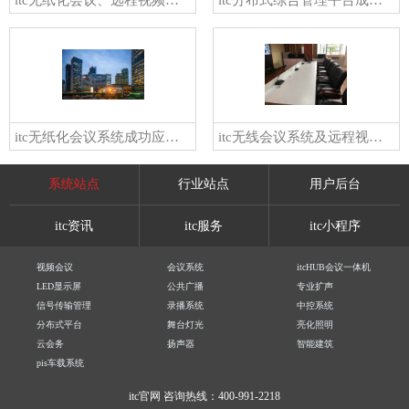
itc无纸化会议系统成功应用于上海浦东新区城市运营管理指挥中心
itc无线会议系统及远程视频会议系统应用于中共珠海市斗门区委政法委员会网格化指挥平台
系统站点
行业站点
用户后台
itc资讯
itc服务
itc小程序
视频会议
会议系统
itcHUB会议一体机
LED显示屏
公共广播
专业扩声
信号传输管理
录播系统
中控系统
分布式平台
舞台灯光
亮化照明
云会务
扬声器
智能建筑
pis车载系统
itc官网
咨询热线：400-991-2218