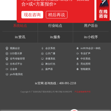
合>或<方案报价>
现在咨询
稍后再说
系统站点
行业站点
用户后台
itc资讯
itc服务
itc小程序
视频会议
会议系统
itcHUB会议一体机
LED显示屏
公共广播
专业扩声
信号传输管理
录播系统
中控系统
分布式平台
舞台灯光
亮化照明
云会务
扬声器
智能建筑
pis车载系统
itc官网
咨询热线：400-991-2218
Copyright © 广东保伦电子股份有限公司
粤ICP备16106620号
产品参数解释声明