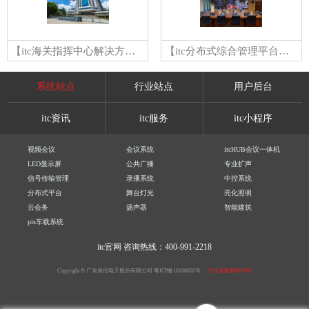
【itc海关指挥中心解决方案】广东省某海关单位
【itc分布式综合管理平台、会议扩声、无纸化案例】佛山市某消防大队
系统站点
行业站点
用户后台
itc资讯
itc服务
itc小程序
视频会议
会议系统
itcHUB会议一体机
LED显示屏
公共广播
专业扩声
信号传输管理
录播系统
中控系统
分布式平台
舞台灯光
亮化照明
云会务
扬声器
智能建筑
pis车载系统
itc官网
咨询热线：400-991-2218
Copyright © 广东保伦电子股份有限公司
粤ICP备16106620号
产品参数解释声明