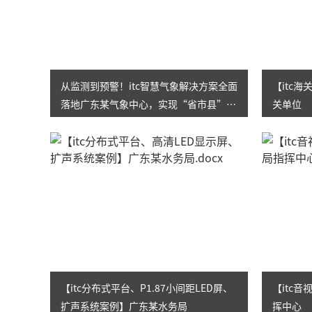
从监测到预警！itc智慧气象解决方案全面
【itc
落地广东某气象中心，实现“省市县”三
关单位
级全覆盖！
【itc分布式平台、P1.87小间距LED屏、
【itc
扩声系统案例】广东某水务局
挥中心