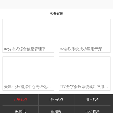
相关案例
itc分布式综合信息管理平台成功应用于大连公安局开发区分局指挥中心
itc会议系统成功应用于深圳市公安分局
天津·北辰指挥中心无纸化会议系统成功应用案例
ITC数字会议系统成功应用于鹤庆县地震局震情会商与应急指挥系统建设项目
系统站点
行业站点
用户后台
itc资讯
itc服务
itc小程序