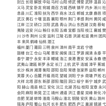
封丘
长垣
解放
中站
马村
山阳
修武
博爱
武陟
温县
沁
义马
灵宝
卧龙
宛城
南召
方城
西峡
镇平
内乡
淅川
社
息县
川汇
淮阳
扶沟
西华
商水
沈丘
郸城
太康
鹿邑
项
武汉
黄石
十堰
宜昌
襄阳
鄂州
荆门
孝感
荆州
黄冈
咸
江岸
江汉
硚口
汉阳
武昌
青山
洪山
东西湖
汉南
蔡甸
夷陵
远安
兴山
秭归
长阳
五峰
宜都
当阳
枝江
襄城
樊
川
沙市
荆州
公安
监利
江陵
石首
洪湖
松滋
黄州
团风
丰
来凤
鹤峰
仙桃
潜江
福州
厦门
莆田
三明
泉州
漳州
南平
龙岩
宁德
鼓楼
台江
仓山
马尾
晋安
闽侯
连江
罗源
闽清
永泰
平
泰宁
建宁
永安
丰泽
鲤城
洛江
泉港
惠安
安溪
永春
德
武夷山
建瓯
新罗
永定
长汀
上杭
武平
连城
漳平
蕉城
长沙
株洲
湘潭
衡阳
邵阳
岳阳
常德
张家界
益阳
郴州
芙蓉
天心
岳麓
开福
雨花
望城
浏阳
宁乡
荷塘
芦淞
石
大祥
北塔
邵东
新邵
邵阳
隆回
洞口
绥宁
新宁
城步
武
阳
赫山
南县
桃江
安化
沅江
北湖
苏仙
桂阳
宜章
永兴
会同
麻阳
新晃
芷江
靖州
通道
洪江
娄星
双峰
新化
冷
合肥
芜湖
蚌埠
淮南
马鞍山
淮北
铜陵
安庆
黄山
滁州
瑶海
庐阳
蜀山
包河
长丰
肥东
肥西
庐江
巢湖
镜湖
弋