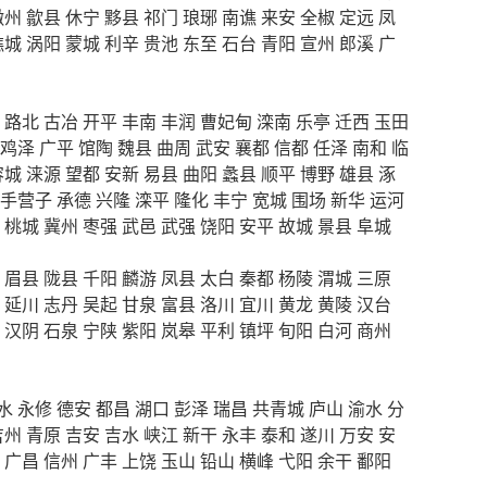
徽州
歙县
休宁
黟县
祁门
琅琊
南谯
来安
全椒
定远
凤
谯城
涡阳
蒙城
利辛
贵池
东至
石台
青阳
宣州
郎溪
广
路北
古冶
开平
丰南
丰润
曹妃甸
滦南
乐亭
迁西
玉田
鸡泽
广平
馆陶
魏县
曲周
武安
襄都
信都
任泽
南和
临
容城
涞源
望都
安新
易县
曲阳
蠡县
顺平
博野
雄县
涿
手营子
承德
兴隆
滦平
隆化
丰宁
宽城
围场
新华
运河
桃城
冀州
枣强
武邑
武强
饶阳
安平
故城
景县
阜城
眉县
陇县
千阳
麟游
凤县
太白
秦都
杨陵
渭城
三原
延川
志丹
吴起
甘泉
富县
洛川
宜川
黄龙
黄陵
汉台
汉阴
石泉
宁陕
紫阳
岚皋
平利
镇坪
旬阳
白河
商州
水
永修
德安
都昌
湖口
彭泽
瑞昌
共青城
庐山
渝水
分
吉州
青原
吉安
吉水
峡江
新干
永丰
泰和
遂川
万安
安
广昌
信州
广丰
上饶
玉山
铅山
横峰
弋阳
余干
鄱阳