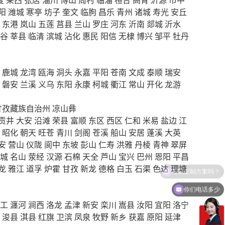
阳
潍城
寒亭
坊子
奎文
临朐
昌乐
青州
诸城
寿光
安丘
东港
岚山
五莲
莒县
兰山
罗庄
河东
沂南
郯城
沂水
谷
莘县
临清
滨城
沾化
惠民
阳信
无棣
博兴
邹平
牡丹
鹿城
龙湾
瓯海
洞头
永嘉
平阳
苍南
文成
泰顺
瑞安
磐安
兰溪
义乌
东阳
永康
柯城
衢江
常山
开化
龙游
甘孜藏族自治州
凉山彝
贡井
大安
沿滩
荣县
富顺
东区
西区
仁和
米易
盐边
江
昭化
朝天
旺苍
青川
剑阁
苍溪
船山
安居
蓬溪
大英
安
营山
仪陇
阆中
东坡
彭山
仁寿
洪雅
丹棱
青神
翠屏
城
名山
荥经
汉源
石棉
天全
芦山
宝兴
巴州
恩阳
平昌
龙
雅江
道孚
炉霍
甘孜
新龙
德格
白玉
石渠
色达
理塘
你们电话多少
工
瀍河
涧西
洛龙
孟津
新安
栾川
嵩县
汝阳
宜阳
洛宁
浚县
淇县
红旗
卫滨
凤泉
牧野
新乡
获嘉
原阳
延津