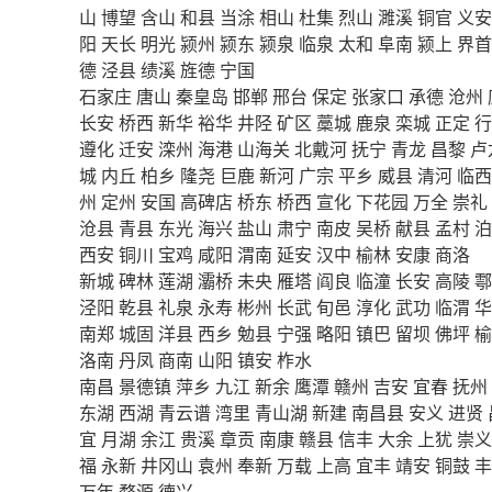
山
博望
含山
和县
当涂
相山
杜集
烈山
濉溪
铜官
义安
阳
天长
明光
颍州
颍东
颍泉
临泉
太和
阜南
颍上
界首
德
泾县
绩溪
旌德
宁国
石家庄
唐山
秦皇岛
邯郸
邢台
保定
张家口
承德
沧州
长安
桥西
新华
裕华
井陉
矿区
藁城
鹿泉
栾城
正定
行
遵化
迁安
滦州
海港
山海关
北戴河
抚宁
青龙
昌黎
卢
城
内丘
柏乡
隆尧
巨鹿
新河
广宗
平乡
威县
清河
临西
州
定州
安国
高碑店
桥东
桥西
宣化
下花园
万全
崇礼
沧县
青县
东光
海兴
盐山
肃宁
南皮
吴桥
献县
孟村
泊
西安
铜川
宝鸡
咸阳
渭南
延安
汉中
榆林
安康
商洛
新城
碑林
莲湖
灞桥
未央
雁塔
阎良
临潼
长安
高陵
鄠
泾阳
乾县
礼泉
永寿
彬州
长武
旬邑
淳化
武功
临渭
华
南郑
城固
洋县
西乡
勉县
宁强
略阳
镇巴
留坝
佛坪
榆
洛南
丹凤
商南
山阳
镇安
柞水
南昌
景德镇
萍乡
九江
新余
鹰潭
赣州
吉安
宜春
抚州
东湖
西湖
青云谱
湾里
青山湖
新建
南昌县
安义
进贤
宜
月湖
余江
贵溪
章贡
南康
赣县
信丰
大余
上犹
崇义
福
永新
井冈山
袁州
奉新
万载
上高
宜丰
靖安
铜鼓
丰
万年
婺源
德兴