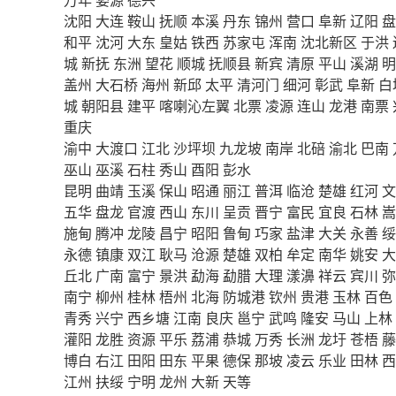
沈阳
大连
鞍山
抚顺
本溪
丹东
锦州
营口
阜新
辽阳
盘
和平
沈河
大东
皇姑
铁西
苏家屯
浑南
沈北新区
于洪
城
新抚
东洲
望花
顺城
抚顺县
新宾
清原
平山
溪湖
明
盖州
大石桥
海州
新邱
太平
清河门
细河
彰武
阜新
白
城
朝阳县
建平
喀喇沁左翼
北票
凌源
连山
龙港
南票
重庆
渝中
大渡口
江北
沙坪坝
九龙坡
南岸
北碚
渝北
巴南
巫山
巫溪
石柱
秀山
酉阳
彭水
昆明
曲靖
玉溪
保山
昭通
丽江
普洱
临沧
楚雄
红河
文
五华
盘龙
官渡
西山
东川
呈贡
晋宁
富民
宜良
石林
嵩
施甸
腾冲
龙陵
昌宁
昭阳
鲁甸
巧家
盐津
大关
永善
绥
永德
镇康
双江
耿马
沧源
楚雄
双柏
牟定
南华
姚安
大
丘北
广南
富宁
景洪
勐海
勐腊
大理
漾濞
祥云
宾川
弥
南宁
柳州
桂林
梧州
北海
防城港
钦州
贵港
玉林
百色
青秀
兴宁
西乡塘
江南
良庆
邕宁
武鸣
隆安
马山
上林
灌阳
龙胜
资源
平乐
荔浦
恭城
万秀
长洲
龙圩
苍梧
藤
博白
右江
田阳
田东
平果
德保
那坡
凌云
乐业
田林
西
江州
扶绥
宁明
龙州
大新
天等