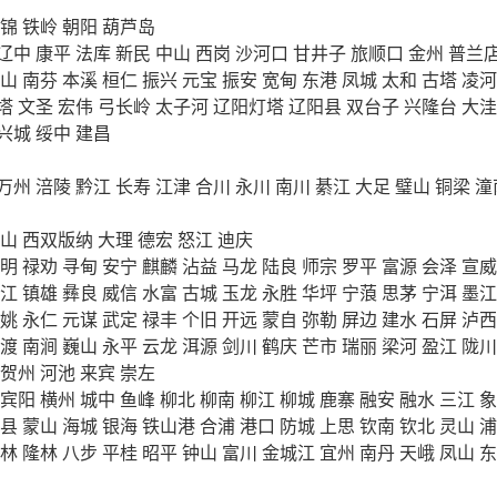
锦
铁岭
朝阳
葫芦岛
辽中
康平
法库
新民
中山
西岗
沙河口
甘井子
旅顺口
金州
普兰
山
南芬
本溪
桓仁
振兴
元宝
振安
宽甸
东港
凤城
太和
古塔
凌河
塔
文圣
宏伟
弓长岭
太子河
辽阳灯塔
辽阳县
双台子
兴隆台
大洼
兴城
绥中
建昌
万州
涪陵
黔江
长寿
江津
合川
永川
南川
綦江
大足
璧山
铜梁
潼
山
西双版纳
大理
德宏
怒江
迪庆
明
禄劝
寻甸
安宁
麒麟
沾益
马龙
陆良
师宗
罗平
富源
会泽
宣威
江
镇雄
彝良
威信
水富
古城
玉龙
永胜
华坪
宁蒗
思茅
宁洱
墨江
姚
永仁
元谋
武定
禄丰
个旧
开远
蒙自
弥勒
屏边
建水
石屏
泸西
渡
南涧
巍山
永平
云龙
洱源
剑川
鹤庆
芒市
瑞丽
梁河
盈江
陇川
贺州
河池
来宾
崇左
宾阳
横州
城中
鱼峰
柳北
柳南
柳江
柳城
鹿寨
融安
融水
三江
象
县
蒙山
海城
银海
铁山港
合浦
港口
防城
上思
钦南
钦北
灵山
浦
林
隆林
八步
平桂
昭平
钟山
富川
金城江
宜州
南丹
天峨
凤山
东