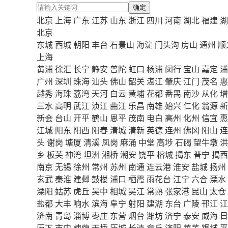
确定
北京
上海
广东
江苏
山东
浙江
四川
河南
湖北
福建
湖
北京
东城
西城
朝阳
丰台
石景山
海淀
门头沟
房山
通州
顺
上海
黄浦
徐汇
长宁
静安
普陀
虹口
杨浦
闵行
宝山
嘉定
浦
广州
深圳
珠海
汕头
佛山
韶关
湛江
肇庆
江门
茂名
惠
越秀
海珠
荔湾
天河
白云
黄埔
花都
番禺
南沙
从化
增
三水
高明
武江
浈江
曲江
乐昌
南雄
始兴
仁化
翁源
新
新会
台山
开平
鹤山
恩平
茂南
电白
高州
化州
信宜
惠
江城
阳东
阳西
阳春
清城
清新
英德
连州
佛冈
阳山
连
头
谢岗
塘厦
清溪
凤岗
麻涌
中堂
高埗
石碣
望牛墩
洪
乡
板芙
神湾
坦洲
湘桥
潮安
饶平
榕城
揭东
普宁
揭西
南京
无锡
徐州
常州
苏州
南通
连云港
淮安
盐城
扬州
玄武
秦淮
建邺
鼓楼
浦口
栖霞
雨花台
江宁
六合
溧水
溧阳
姑苏
虎丘
吴中
相城
吴江
常熟
张家港
昆山
太仓
盐都
大丰
响水
滨海
阜宁
射阳
建湖
东台
广陵
邗江
江
济南
青岛
淄博
枣庄
东营
烟台
潍坊
济宁
泰安
威海
日
历下
市中
槐荫
天桥
历城
长清
章丘
济阳
莱芜
钢城
平