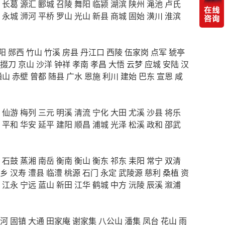
长葛
源汇
郾城
召陵
舞阳
临颍
湖滨
陕州
渑池
卢氏
永城
浉河
平桥
罗山
光山
新县
商城
固始
潢川
淮滨
阳
郧西
竹山
竹溪
房县
丹江口
西陵
伍家岗
点军
猇亭
掇刀
京山
沙洋
钟祥
孝南
孝昌
大悟
云梦
应城
安陆
汉
通山
赤壁
曾都
随县
广水
恩施
利川
建始
巴东
宣恩
咸
仙游
梅列
三元
明溪
清流
宁化
大田
尤溪
沙县
将乐
平和
华安
延平
建阳
顺昌
浦城
光泽
松溪
政和
邵武
石鼓
蒸湘
南岳
衡南
衡山
衡东
祁东
耒阳
常宁
双清
乡
汉寿
澧县
临澧
桃源
石门
永定
武陵源
慈利
桑植
资
江永
宁远
蓝山
新田
江华
鹤城
中方
沅陵
辰溪
溆浦
河
固镇
大通
田家庵
谢家集
八公山
潘集
凤台
花山
雨