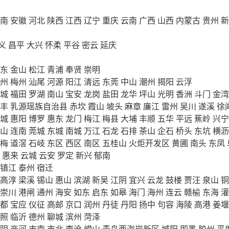
南
安徽
河北
陕西
江西
辽宁
重庆
云南
广西
山西
内蒙古
贵州
新
义
昌平
大兴
怀柔
平谷
密云
延庆
东
金山
松江
青浦
奉贤
崇明
州
梅州
汕尾
河源
阳江
清远
东莞
中山
潮州
揭阳
云浮
城
福田
罗湖
南山
宝安
龙岗
盐田
龙华
坪山
光明
香洲
斗门
金湾
丰
乳源瑶族自治县
赤坎
霞山
坡头
麻章
廉江
雷州
吴川
遂溪
徐
城
惠阳
博罗
惠东
龙门
梅江
梅县
大埔
丰顺
五华
平远
蕉岭
兴宁
山
连南
莞城
东城
南城
万江
石龙
石排
茶山
企石
桥头
东坑
横沥
梅
道滘
石岐
东区
西区
南区
五桂山
火炬开发区
黄圃
南头
东凤
惠来
云城
云安
罗定
新兴
郁南
镇江
泰州
宿迁
高淳
梁溪
锡山
惠山
滨湖
新吴
江阴
宜兴
云龙
鼓楼
贾汪
泉山
铜
崇川
港闸
通州
海安
如东
启东
如皋
海门
海州
连云
赣榆
东海
灌
都
宝应
仪征
高邮
京口
润州
丹徒
丹阳
扬中
句容
海陵
高港
姜堰
照
临沂
德州
聊城
滨州
菏泽
阴
商河
市南
市北
李沧
崂山
青岛西海岸新区
城阳
即墨
胶州
平