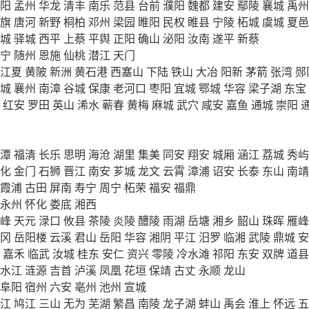
阳
孟州
华龙
清丰
南乐
范县
台前
濮阳
魏都
建安
鄢陵
襄城
禹州
旗
唐河
新野
桐柏
邓州
梁园
睢阳
民权
睢县
宁陵
柘城
虞城
夏邑
城
驿城
西平
上蔡
平舆
正阳
确山
泌阳
汝南
遂平
新蔡
宁
随州
恩施
仙桃
潜江
天门
江夏
黄陂
新洲
黄石港
西塞山
下陆
铁山
大冶
阳新
茅箭
张湾
郧
城
襄州
南漳
谷城
保康
老河口
枣阳
宜城
鄂城
华容
梁子湖
东宝
红安
罗田
英山
浠水
蕲春
黄梅
麻城
武穴
咸安
嘉鱼
通城
崇阳
潭
福清
长乐
思明
海沧
湖里
集美
同安
翔安
城厢
涵江
荔城
秀屿
化
金门
石狮
晋江
南安
芗城
龙文
云霄
漳浦
诏安
长泰
东山
南靖
霞浦
古田
屏南
寿宁
周宁
柘荣
福安
福鼎
永州
怀化
娄底
湘西
峰
天元
渌口
攸县
茶陵
炎陵
醴陵
雨湖
岳塘
湘乡
韶山
珠晖
雁峰
冈
岳阳楼
云溪
君山
岳阳
华容
湘阴
平江
汨罗
临湘
武陵
鼎城
安
嘉禾
临武
汝城
桂东
安仁
资兴
零陵
冷水滩
祁阳
东安
双牌
道县
水江
涟源
吉首
泸溪
凤凰
花垣
保靖
古丈
永顺
龙山
阜阳
宿州
六安
亳州
池州
宣城
江
鸠江
三山
无为
芜湖
繁昌
南陵
龙子湖
蚌山
禹会
淮上
怀远
五