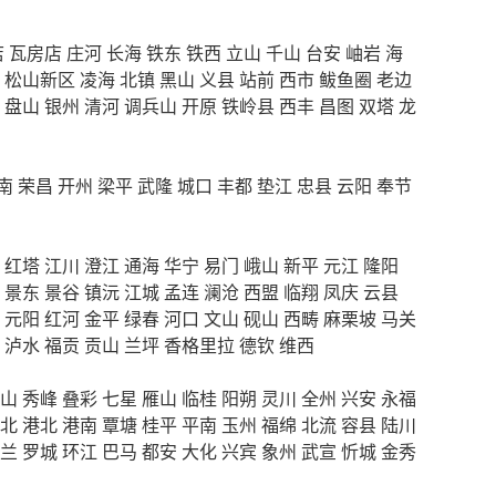
店
瓦房店
庄河
长海
铁东
铁西
立山
千山
台安
岫岩
海
松山新区
凌海
北镇
黑山
义县
站前
西市
鲅鱼圈
老边
盘山
银州
清河
调兵山
开原
铁岭县
西丰
昌图
双塔
龙
南
荣昌
开州
梁平
武隆
城口
丰都
垫江
忠县
云阳
奉节
红塔
江川
澄江
通海
华宁
易门
峨山
新平
元江
隆阳
景东
景谷
镇沅
江城
孟连
澜沧
西盟
临翔
凤庆
云县
元阳
红河
金平
绿春
河口
文山
砚山
西畴
麻栗坡
马关
泸水
福贡
贡山
兰坪
香格里拉
德钦
维西
山
秀峰
叠彩
七星
雁山
临桂
阳朔
灵川
全州
兴安
永福
北
港北
港南
覃塘
桂平
平南
玉州
福绵
北流
容县
陆川
兰
罗城
环江
巴马
都安
大化
兴宾
象州
武宣
忻城
金秀