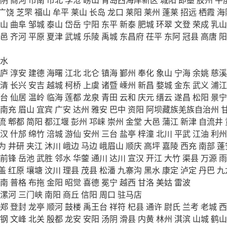
广饶
芝罘
福山
牟平
莱山
长岛
龙口
莱阳
莱州
蓬莱
招远
栖霞
海
山
曲阜
邹城
泰山
岱岳
宁阳
东平
新泰
肥城
环翠
文登
荣成
乳山
邑
齐河
平原
夏津
武城
乐陵
禹城
东昌府
茌平
东阿
冠县
高唐
阳
水
庐
淳安
建德
海曙
江北
北仑
镇海
鄞州
奉化
象山
宁海
余姚
慈溪
清
长兴
安吉
越城
柯桥
上虞
诸暨
嵊州
新昌
婺城
金东
武义
浦江
台
仙居
温岭
临海
莲都
龙泉
青田
云和
庆元
缙云
遂昌
松阳
景宁
南充
眉山
宜宾
广安
达州
雅安
巴中
资阳
阿坝藏族羌族自治州
流
郫都
简阳
都江堰
彭州
邛崃
崇州
金堂
大邑
蒲江
新津
自流井
汉
什邡
绵竹
涪城
游仙
安州
三台
盐亭
梓潼
北川
平武
江油
利州
为
井研
夹江
沐川
峨边
马边
峨眉山
顺庆
高坪
嘉陵
西充
南部
蓬
前锋
岳池
武胜
邻水
华蓥
通川
达川
宣汉
开江
大竹
渠县
万源
雨
盖
红原
壤塘
汶川
理县
茂县
松潘
九寨沟
黑水
康定
泸定
丹巴
九
南
普格
布拖
金阳
昭觉
喜德
冕宁
越西
甘洛
美姑
雷波
漯河
三门峡
南阳
商丘
信阳
周口
驻马店
郑
登封
龙亭
顺河
鼓楼
禹王台
祥符
杞县
通许
尉氏
兰考
老城
西
钢
文峰
北关
殷都
龙安
安阳
汤阴
滑县
内黄
林州
淇滨
山城
鹤山