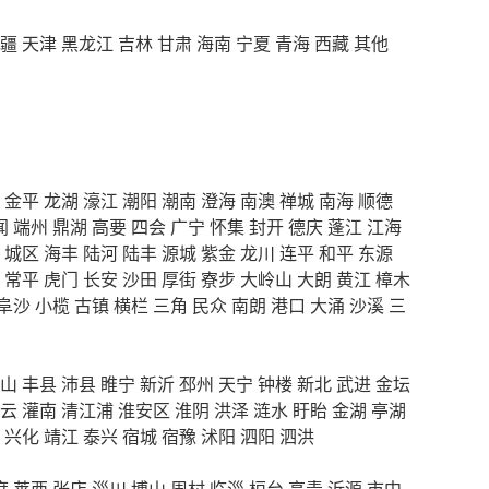
疆
天津
黑龙江
吉林
甘肃
海南
宁夏
青海
西藏
其他
金平
龙湖
濠江
潮阳
潮南
澄海
南澳
禅城
南海
顺德
闻
端州
鼎湖
高要
四会
广宁
怀集
封开
德庆
蓬江
江海
城区
海丰
陆河
陆丰
源城
紫金
龙川
连平
和平
东源
常平
虎门
长安
沙田
厚街
寮步
大岭山
大朗
黄江
樟木
阜沙
小榄
古镇
横栏
三角
民众
南朗
港口
大涌
沙溪
三
山
丰县
沛县
睢宁
新沂
邳州
天宁
钟楼
新北
武进
金坛
云
灌南
清江浦
淮安区
淮阴
洪泽
涟水
盱眙
金湖
亭湖
兴化
靖江
泰兴
宿城
宿豫
沭阳
泗阳
泗洪
度
莱西
张店
淄川
博山
周村
临淄
桓台
高青
沂源
市中