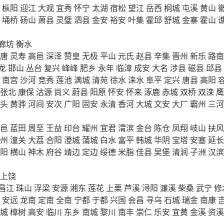
枞阳
迎江
大观
宜秀
怀宁
太湖
宿松
望江
岳西
桐城
屯溪
黄山
埇桥
砀山
萧县
灵璧
泗县
金安
裕安
叶集
霍邱
舒城
金寨
霍山
廊坊
衡水
唐
灵寿
高邑
深泽
赞皇
无极
平山
元氏
赵县
辛集
晋州
新乐
路南
龙
邯山
丛台
复兴
峰峰
肥乡
永年
临漳
成安
大名
涉县
磁县
邱县
南宫
沙河
竞秀
莲池
满城
清苑
徐水
涞水
阜平
定兴
唐县
高阳
张北
康保
沽源
尚义
蔚县
阳原
怀安
怀来
涿鹿
赤城
双桥
双滦
鹰
头
黄骅
河间
安次
广阳
固安
永清
香河
大城
文安
大厂
霸州
三河
邑
蓝田
周至
王益
印台
耀州
宜君
渭滨
金台
陈仓
凤翔
岐山
扶风
州
潼关
大荔
合阳
澄城
蒲城
白水
富平
韩城
华阴
宝塔
安塞
延长
阳
横山
神木
府谷
靖边
定边
绥德
米脂
佳县
吴堡
清涧
子洲
汉滨
上饶
昌江
珠山
浮梁
安源
湘东
莲花
上栗
芦溪
浔阳
濂溪
柴桑
武宁
修
安远
龙南
定南
全南
宁都
于都
兴国
会昌
寻乌
石城
瑞金
南康
城
樟树
高安
临川
东乡
南城
黎川
南丰
崇仁
乐安
宜黄
金溪
资溪