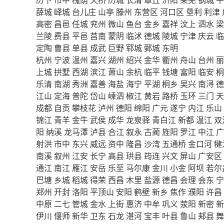
薛城
峄城
台儿庄
山亭
滕州
东营区
河口区
垦利
利津
高密
昌邑
任城
兖州
微山
鱼台
金乡
嘉祥
汶上
泗水
梁
兰陵
费县
平邑
莒南
蒙阴
临沭
德城
陵城
宁津
庆云
临
定陶
曹县
单县
成武
巨野
郓城
鄄城
东明
杭州
宁波
温州
嘉兴
湖州
绍兴
金华
衢州
舟山
台州
丽
上城
拱墅
西湖
滨江
萧山
余杭
临平
钱塘
富阳
临安
桐
乐清
南湖
秀洲
嘉善
海盐
海宁
平湖
桐乡
吴兴
南浔
德
江山
定海
普陀
岱山
嵊泗
椒江
黄岩
路桥
玉环
三门
天
成都
自贡
攀枝花
泸州
德阳
绵阳
广元
遂宁
内江
乐山
锦江
青羊
金牛
武侯
成华
龙泉驿
青白江
新都
温江
双
阳
纳溪
龙马潭
泸县
合江
叙永
古蔺
旌阳
罗江
中江
广
射洪
市中
东兴
威远
资中
隆昌
沙湾
五通桥
金口河
犍
南溪
叙州
江安
长宁
高县
珙县
筠连
兴文
屏山
广安区
通江
南江
雁江
安岳
乐至
马尔康
金川
小金
阿坝
若尔
巴塘
乡城
稻城
得荣
西昌
木里
盐源
德昌
会理
会东
宁
郑州
开封
洛阳
平顶山
安阳
鹤壁
新乡
焦作
濮阳
许昌
中原
二七
管城
金水
上街
惠济
中牟
巩义
荥阳
新密
新
伊川
偃师
新华
卫东
石龙
湛河
宝丰
叶县
鲁山
郏县
舞