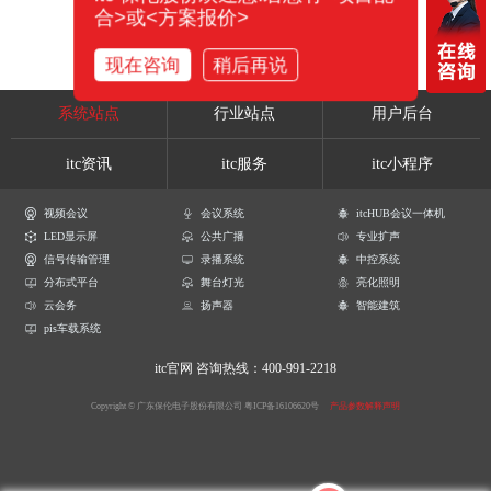
合>或<方案报价>
现在咨询
稍后再说
系统站点
行业站点
用户后台
itc资讯
itc服务
itc小程序
视频会议
会议系统
itcHUB会议一体机
LED显示屏
公共广播
专业扩声
信号传输管理
录播系统
中控系统
分布式平台
舞台灯光
亮化照明
云会务
扬声器
智能建筑
pis车载系统
itc官网
咨询热线：400-991-2218
Copyright © 广东保伦电子股份有限公司
粤ICP备16106620号
产品参数解释声明