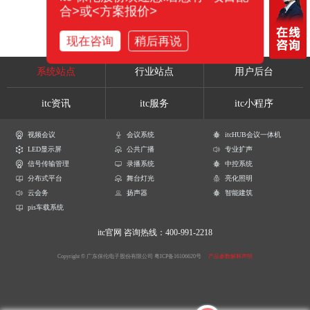
合>或<方案报价>
现在咨询
稍后再说
系统站点
行业站点
用户后台
itc资讯
itc服务
itc小程序
视频会议
会议系统
itcHUB会议一体机
LED显示屏
公共广播
专业扩声
信号传输管理
录播系统
中控系统
分布式平台
舞台灯光
亮化照明
云会务
扬声器
智能建筑
pis车载系统
itc官网
咨询热线：400-991-2218
Copyright © 广东保伦电子股份有限公司
粤ICP备16106620号
产品参数解释声明