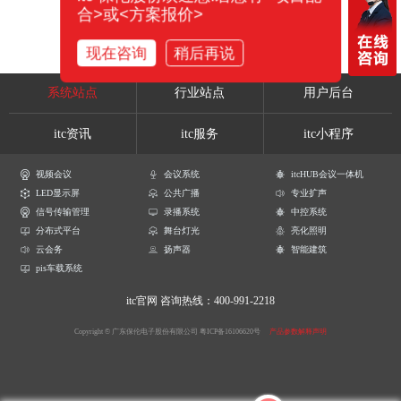
合>或<方案报价>
现在咨询
稍后再说
系统站点
行业站点
用户后台
itc资讯
itc服务
itc小程序
视频会议
会议系统
itcHUB会议一体机
LED显示屏
公共广播
专业扩声
信号传输管理
录播系统
中控系统
分布式平台
舞台灯光
亮化照明
云会务
扬声器
智能建筑
pis车载系统
itc官网
咨询热线：400-991-2218
Copyright © 广东保伦电子股份有限公司
粤ICP备16106620号
产品参数解释声明