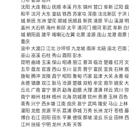
沈阳
大连
鞍山
抚顺
本溪
丹东
锦州
营口
阜新
辽阳
盘
和平
沈河
大东
皇姑
铁西
苏家屯
浑南
沈北新区
于洪
城
新抚
东洲
望花
顺城
抚顺县
新宾
清原
平山
溪湖
明
盖州
大石桥
海州
新邱
太平
清河门
细河
彰武
阜新
白
城
朝阳县
建平
喀喇沁左翼
北票
凌源
连山
龙港
南票
重庆
渝中
大渡口
江北
沙坪坝
九龙坡
南岸
北碚
渝北
巴南
巫山
巫溪
石柱
秀山
酉阳
彭水
昆明
曲靖
玉溪
保山
昭通
丽江
普洱
临沧
楚雄
红河
文
五华
盘龙
官渡
西山
东川
呈贡
晋宁
富民
宜良
石林
嵩
施甸
腾冲
龙陵
昌宁
昭阳
鲁甸
巧家
盐津
大关
永善
绥
永德
镇康
双江
耿马
沧源
楚雄
双柏
牟定
南华
姚安
大
丘北
广南
富宁
景洪
勐海
勐腊
大理
漾濞
祥云
宾川
弥
南宁
柳州
桂林
梧州
北海
防城港
钦州
贵港
玉林
百色
青秀
兴宁
西乡塘
江南
良庆
邕宁
武鸣
隆安
马山
上林
灌阳
龙胜
资源
平乐
荔浦
恭城
万秀
长洲
龙圩
苍梧
藤
博白
右江
田阳
田东
平果
德保
那坡
凌云
乐业
田林
西
江州
扶绥
宁明
龙州
大新
天等