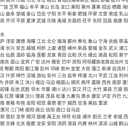
广饶
芝罘
福山
牟平
莱山
长岛
龙口
莱阳
莱州
蓬莱
招远
栖霞
海
山
曲阜
邹城
泰山
岱岳
宁阳
东平
新泰
肥城
环翠
文登
荣成
乳山
邑
齐河
平原
夏津
武城
乐陵
禹城
东昌府
茌平
东阿
冠县
高唐
阳
水
庐
淳安
建德
海曙
江北
北仑
镇海
鄞州
奉化
象山
宁海
余姚
慈溪
清
长兴
安吉
越城
柯桥
上虞
诸暨
嵊州
新昌
婺城
金东
武义
浦江
台
仙居
温岭
临海
莲都
龙泉
青田
云和
庆元
缙云
遂昌
松阳
景宁
南充
眉山
宜宾
广安
达州
雅安
巴中
资阳
阿坝藏族羌族自治州
流
郫都
简阳
都江堰
彭州
邛崃
崇州
金堂
大邑
蒲江
新津
自流井
汉
什邡
绵竹
涪城
游仙
安州
三台
盐亭
梓潼
北川
平武
江油
利州
为
井研
夹江
沐川
峨边
马边
峨眉山
顺庆
高坪
嘉陵
西充
南部
蓬
前锋
岳池
武胜
邻水
华蓥
通川
达川
宣汉
开江
大竹
渠县
万源
雨
盖
红原
壤塘
汶川
理县
茂县
松潘
九寨沟
黑水
康定
泸定
丹巴
九
南
普格
布拖
金阳
昭觉
喜德
冕宁
越西
甘洛
美姑
雷波
漯河
三门峡
南阳
商丘
信阳
周口
驻马店
郑
登封
龙亭
顺河
鼓楼
禹王台
祥符
杞县
通许
尉氏
兰考
老城
西
钢
文峰
北关
殷都
龙安
安阳
汤阴
滑县
内黄
林州
淇滨
山城
鹤山