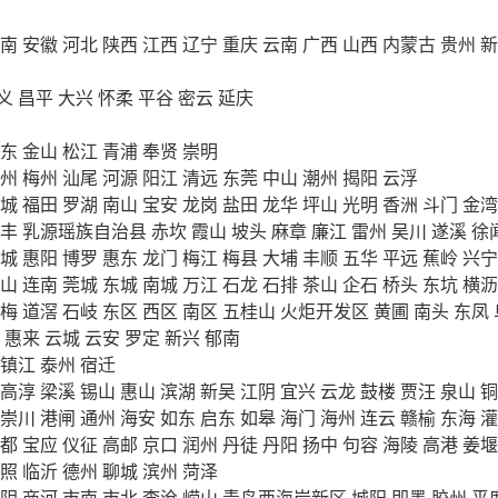
南
安徽
河北
陕西
江西
辽宁
重庆
云南
广西
山西
内蒙古
贵州
新
义
昌平
大兴
怀柔
平谷
密云
延庆
东
金山
松江
青浦
奉贤
崇明
州
梅州
汕尾
河源
阳江
清远
东莞
中山
潮州
揭阳
云浮
城
福田
罗湖
南山
宝安
龙岗
盐田
龙华
坪山
光明
香洲
斗门
金湾
丰
乳源瑶族自治县
赤坎
霞山
坡头
麻章
廉江
雷州
吴川
遂溪
徐
城
惠阳
博罗
惠东
龙门
梅江
梅县
大埔
丰顺
五华
平远
蕉岭
兴宁
山
连南
莞城
东城
南城
万江
石龙
石排
茶山
企石
桥头
东坑
横沥
梅
道滘
石岐
东区
西区
南区
五桂山
火炬开发区
黄圃
南头
东凤
惠来
云城
云安
罗定
新兴
郁南
镇江
泰州
宿迁
高淳
梁溪
锡山
惠山
滨湖
新吴
江阴
宜兴
云龙
鼓楼
贾汪
泉山
铜
崇川
港闸
通州
海安
如东
启东
如皋
海门
海州
连云
赣榆
东海
灌
都
宝应
仪征
高邮
京口
润州
丹徒
丹阳
扬中
句容
海陵
高港
姜堰
照
临沂
德州
聊城
滨州
菏泽
阴
商河
市南
市北
李沧
崂山
青岛西海岸新区
城阳
即墨
胶州
平