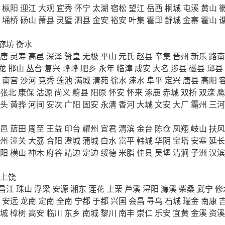
枞阳
迎江
大观
宜秀
怀宁
太湖
宿松
望江
岳西
桐城
屯溪
黄山
埇桥
砀山
萧县
灵璧
泗县
金安
裕安
叶集
霍邱
舒城
金寨
霍山
廊坊
衡水
唐
灵寿
高邑
深泽
赞皇
无极
平山
元氏
赵县
辛集
晋州
新乐
路南
龙
邯山
丛台
复兴
峰峰
肥乡
永年
临漳
成安
大名
涉县
磁县
邱县
南宫
沙河
竞秀
莲池
满城
清苑
徐水
涞水
阜平
定兴
唐县
高阳
张北
康保
沽源
尚义
蔚县
阳原
怀安
怀来
涿鹿
赤城
双桥
双滦
鹰
头
黄骅
河间
安次
广阳
固安
永清
香河
大城
文安
大厂
霸州
三河
邑
蓝田
周至
王益
印台
耀州
宜君
渭滨
金台
陈仓
凤翔
岐山
扶风
州
潼关
大荔
合阳
澄城
蒲城
白水
富平
韩城
华阴
宝塔
安塞
延长
阳
横山
神木
府谷
靖边
定边
绥德
米脂
佳县
吴堡
清涧
子洲
汉滨
上饶
昌江
珠山
浮梁
安源
湘东
莲花
上栗
芦溪
浔阳
濂溪
柴桑
武宁
修
安远
龙南
定南
全南
宁都
于都
兴国
会昌
寻乌
石城
瑞金
南康
城
樟树
高安
临川
东乡
南城
黎川
南丰
崇仁
乐安
宜黄
金溪
资溪