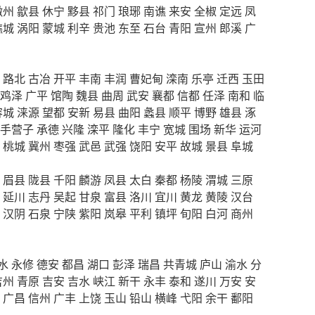
徽州
歙县
休宁
黟县
祁门
琅琊
南谯
来安
全椒
定远
凤
谯城
涡阳
蒙城
利辛
贵池
东至
石台
青阳
宣州
郎溪
广
路北
古冶
开平
丰南
丰润
曹妃甸
滦南
乐亭
迁西
玉田
鸡泽
广平
馆陶
魏县
曲周
武安
襄都
信都
任泽
南和
临
容城
涞源
望都
安新
易县
曲阳
蠡县
顺平
博野
雄县
涿
手营子
承德
兴隆
滦平
隆化
丰宁
宽城
围场
新华
运河
桃城
冀州
枣强
武邑
武强
饶阳
安平
故城
景县
阜城
眉县
陇县
千阳
麟游
凤县
太白
秦都
杨陵
渭城
三原
延川
志丹
吴起
甘泉
富县
洛川
宜川
黄龙
黄陵
汉台
汉阴
石泉
宁陕
紫阳
岚皋
平利
镇坪
旬阳
白河
商州
水
永修
德安
都昌
湖口
彭泽
瑞昌
共青城
庐山
渝水
分
吉州
青原
吉安
吉水
峡江
新干
永丰
泰和
遂川
万安
安
广昌
信州
广丰
上饶
玉山
铅山
横峰
弋阳
余干
鄱阳