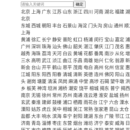
确定
北京
上海
广东
江苏
山东
浙江
四川
河南
湖北
福建
湖
北京
东城
西城
朝阳
丰台
石景山
海淀
门头沟
房山
通州
顺
上海
黄浦
徐汇
长宁
静安
普陀
虹口
杨浦
闵行
宝山
嘉定
浦
广州
深圳
珠海
汕头
佛山
韶关
湛江
肇庆
江门
茂名
惠
越秀
海珠
荔湾
天河
白云
黄埔
花都
番禺
南沙
从化
增
三水
高明
武江
浈江
曲江
乐昌
南雄
始兴
仁化
翁源
新
新会
台山
开平
鹤山
恩平
茂南
电白
高州
化州
信宜
惠
江城
阳东
阳西
阳春
清城
清新
英德
连州
佛冈
阳山
连
头
谢岗
塘厦
清溪
凤岗
麻涌
中堂
高埗
石碣
望牛墩
洪
乡
板芙
神湾
坦洲
湘桥
潮安
饶平
榕城
揭东
普宁
揭西
南京
无锡
徐州
常州
苏州
南通
连云港
淮安
盐城
扬州
玄武
秦淮
建邺
鼓楼
浦口
栖霞
雨花台
江宁
六合
溧水
溧阳
姑苏
虎丘
吴中
相城
吴江
常熟
张家港
昆山
太仓
盐都
大丰
响水
滨海
阜宁
射阳
建湖
东台
广陵
邗江
江
济南
青岛
淄博
枣庄
东营
烟台
潍坊
济宁
泰安
威海
日
历下
市中
槐荫
天桥
历城
长清
章丘
济阳
莱芜
钢城
平