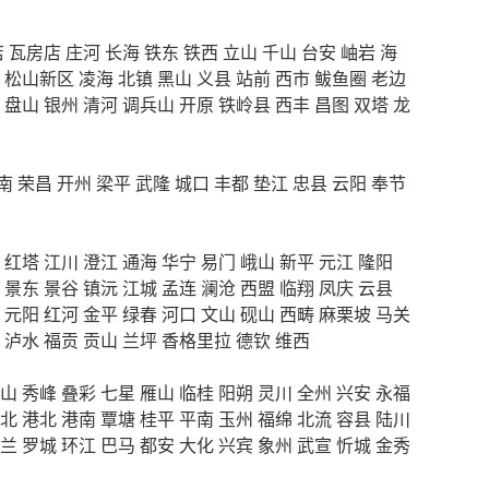
店
瓦房店
庄河
长海
铁东
铁西
立山
千山
台安
岫岩
海
松山新区
凌海
北镇
黑山
义县
站前
西市
鲅鱼圈
老边
盘山
银州
清河
调兵山
开原
铁岭县
西丰
昌图
双塔
龙
南
荣昌
开州
梁平
武隆
城口
丰都
垫江
忠县
云阳
奉节
红塔
江川
澄江
通海
华宁
易门
峨山
新平
元江
隆阳
景东
景谷
镇沅
江城
孟连
澜沧
西盟
临翔
凤庆
云县
元阳
红河
金平
绿春
河口
文山
砚山
西畴
麻栗坡
马关
泸水
福贡
贡山
兰坪
香格里拉
德钦
维西
山
秀峰
叠彩
七星
雁山
临桂
阳朔
灵川
全州
兴安
永福
北
港北
港南
覃塘
桂平
平南
玉州
福绵
北流
容县
陆川
兰
罗城
环江
巴马
都安
大化
兴宾
象州
武宣
忻城
金秀