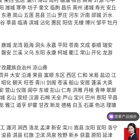
阳
潍城
寒亭
坊子
奎文
临朐
昌乐
青州
诸城
寿光
安丘
东港
岚山
五莲
莒县
兰山
罗庄
河东
沂南
郯城
沂水
谷
莘县
临清
滨城
沾化
惠民
阳信
无棣
博兴
邹平
牡丹
鹿城
龙湾
瓯海
洞头
永嘉
平阳
苍南
文成
泰顺
瑞安
磐安
兰溪
义乌
东阳
永康
柯城
衢江
常山
开化
龙游
甘孜藏族自治州
凉山彝
贡井
大安
沿滩
荣县
富顺
东区
西区
仁和
米易
盐边
江
昭化
朝天
旺苍
青川
剑阁
苍溪
船山
安居
蓬溪
大英
安
营山
仪陇
阆中
东坡
彭山
仁寿
洪雅
丹棱
青神
翠屏
城
名山
荥经
汉源
石棉
天全
芦山
宝兴
巴州
恩阳
平昌
龙
雅江
道孚
炉霍
甘孜
新龙
德格
白玉
石渠
色达
理塘
需要产品报价
可以定制方案吗？
工
瀍河
涧西
洛龙
孟津
新安
栾川
嵩县
汝阳
宜阳
洛宁
浚县
淇县
红旗
卫滨
凤泉
牧野
新乡
获嘉
原阳
延津