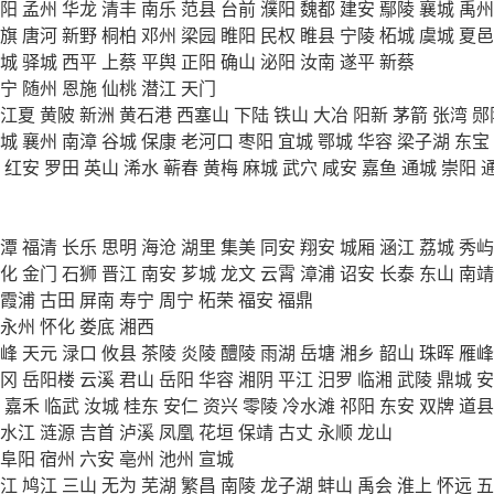
阳
孟州
华龙
清丰
南乐
范县
台前
濮阳
魏都
建安
鄢陵
襄城
禹州
旗
唐河
新野
桐柏
邓州
梁园
睢阳
民权
睢县
宁陵
柘城
虞城
夏邑
城
驿城
西平
上蔡
平舆
正阳
确山
泌阳
汝南
遂平
新蔡
宁
随州
恩施
仙桃
潜江
天门
江夏
黄陂
新洲
黄石港
西塞山
下陆
铁山
大冶
阳新
茅箭
张湾
郧
城
襄州
南漳
谷城
保康
老河口
枣阳
宜城
鄂城
华容
梁子湖
东宝
红安
罗田
英山
浠水
蕲春
黄梅
麻城
武穴
咸安
嘉鱼
通城
崇阳
潭
福清
长乐
思明
海沧
湖里
集美
同安
翔安
城厢
涵江
荔城
秀屿
化
金门
石狮
晋江
南安
芗城
龙文
云霄
漳浦
诏安
长泰
东山
南靖
霞浦
古田
屏南
寿宁
周宁
柘荣
福安
福鼎
永州
怀化
娄底
湘西
峰
天元
渌口
攸县
茶陵
炎陵
醴陵
雨湖
岳塘
湘乡
韶山
珠晖
雁峰
冈
岳阳楼
云溪
君山
岳阳
华容
湘阴
平江
汨罗
临湘
武陵
鼎城
安
嘉禾
临武
汝城
桂东
安仁
资兴
零陵
冷水滩
祁阳
东安
双牌
道县
水江
涟源
吉首
泸溪
凤凰
花垣
保靖
古丈
永顺
龙山
阜阳
宿州
六安
亳州
池州
宣城
江
鸠江
三山
无为
芜湖
繁昌
南陵
龙子湖
蚌山
禹会
淮上
怀远
五