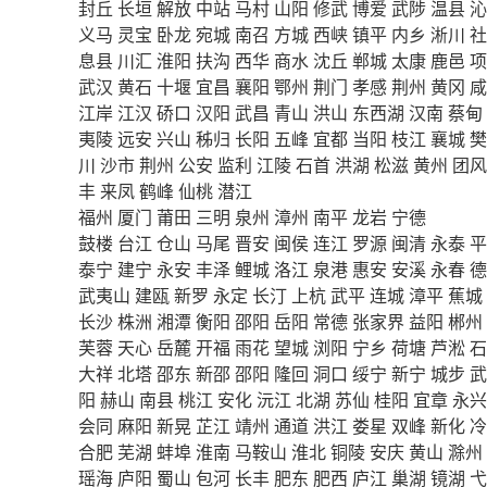
封丘
长垣
解放
中站
马村
山阳
修武
博爱
武陟
温县
沁
义马
灵宝
卧龙
宛城
南召
方城
西峡
镇平
内乡
淅川
社
息县
川汇
淮阳
扶沟
西华
商水
沈丘
郸城
太康
鹿邑
项
武汉
黄石
十堰
宜昌
襄阳
鄂州
荆门
孝感
荆州
黄冈
咸
江岸
江汉
硚口
汉阳
武昌
青山
洪山
东西湖
汉南
蔡甸
夷陵
远安
兴山
秭归
长阳
五峰
宜都
当阳
枝江
襄城
樊
川
沙市
荆州
公安
监利
江陵
石首
洪湖
松滋
黄州
团风
丰
来凤
鹤峰
仙桃
潜江
福州
厦门
莆田
三明
泉州
漳州
南平
龙岩
宁德
鼓楼
台江
仓山
马尾
晋安
闽侯
连江
罗源
闽清
永泰
平
泰宁
建宁
永安
丰泽
鲤城
洛江
泉港
惠安
安溪
永春
德
武夷山
建瓯
新罗
永定
长汀
上杭
武平
连城
漳平
蕉城
长沙
株洲
湘潭
衡阳
邵阳
岳阳
常德
张家界
益阳
郴州
芙蓉
天心
岳麓
开福
雨花
望城
浏阳
宁乡
荷塘
芦淞
石
大祥
北塔
邵东
新邵
邵阳
隆回
洞口
绥宁
新宁
城步
武
阳
赫山
南县
桃江
安化
沅江
北湖
苏仙
桂阳
宜章
永兴
会同
麻阳
新晃
芷江
靖州
通道
洪江
娄星
双峰
新化
冷
合肥
芜湖
蚌埠
淮南
马鞍山
淮北
铜陵
安庆
黄山
滁州
瑶海
庐阳
蜀山
包河
长丰
肥东
肥西
庐江
巢湖
镜湖
弋