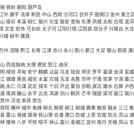
锦
铁岭
朝阳
葫芦岛
辽中
康平
法库
新民
中山
西岗
沙河口
甘井子
旅顺口
金州
普兰
山
南芬
本溪
桓仁
振兴
元宝
振安
宽甸
东港
凤城
太和
古塔
凌河
塔
文圣
宏伟
弓长岭
太子河
辽阳灯塔
辽阳县
双台子
兴隆台
大洼
兴城
绥中
建昌
万州
涪陵
黔江
长寿
江津
合川
永川
南川
綦江
大足
璧山
铜梁
潼
山
西双版纳
大理
德宏
怒江
迪庆
明
禄劝
寻甸
安宁
麒麟
沾益
马龙
陆良
师宗
罗平
富源
会泽
宣威
江
镇雄
彝良
威信
水富
古城
玉龙
永胜
华坪
宁蒗
思茅
宁洱
墨江
姚
永仁
元谋
武定
禄丰
个旧
开远
蒙自
弥勒
屏边
建水
石屏
泸西
渡
南涧
巍山
永平
云龙
洱源
剑川
鹤庆
芒市
瑞丽
梁河
盈江
陇川
贺州
河池
来宾
崇左
宾阳
横州
城中
鱼峰
柳北
柳南
柳江
柳城
鹿寨
融安
融水
三江
象
县
蒙山
海城
银海
铁山港
合浦
港口
防城
上思
钦南
钦北
灵山
浦
林
隆林
八步
平桂
昭平
钟山
富川
金城江
宜州
南丹
天峨
凤山
东