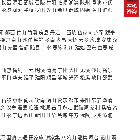
长葛
源汇
郾城
召陵
舞阳
临颍
湖滨
陕州
渑池
卢氏
永城
浉河
平桥
罗山
光山
新县
商城
固始
潢川
淮滨
阳
郧西
竹山
竹溪
房县
丹江口
西陵
伍家岗
点军
猇亭
掇刀
京山
沙洋
钟祥
孝南
孝昌
大悟
云梦
应城
安陆
汉
通山
赤壁
曾都
随县
广水
恩施
利川
建始
巴东
宣恩
咸
仙游
梅列
三元
明溪
清流
宁化
大田
尤溪
沙县
将乐
平和
华安
延平
建阳
顺昌
浦城
光泽
松溪
政和
邵武
石鼓
蒸湘
南岳
衡南
衡山
衡东
祁东
耒阳
常宁
双清
乡
汉寿
澧县
临澧
桃源
石门
永定
武陵源
慈利
桑植
资
江永
宁远
蓝山
新田
江华
鹤城
中方
沅陵
辰溪
溆浦
河
固镇
大通
田家庵
谢家集
八公山
潘集
凤台
花山
雨