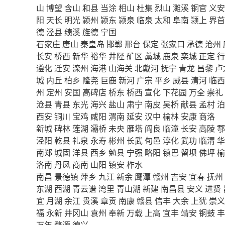
山
博望
含山
和县
当涂
相山
杜集
烈山
濉溪
铜官
义安
阳
天长
明光
颍州
颍东
颍泉
临泉
太和
阜南
颍上
界首
德
泾县
绩溪
旌德
宁国
石家庄
唐山
秦皇岛
邯郸
邢台
保定
张家口
承德
沧州
长安
桥西
新华
裕华
井陉
矿区
藁城
鹿泉
栾城
正定
行
遵化
迁安
滦州
海港
山海关
北戴河
抚宁
青龙
昌黎
卢
城
内丘
柏乡
隆尧
巨鹿
新河
广宗
平乡
威县
清河
临西
州
定州
安国
高碑店
桥东
桥西
宣化
下花园
万全
崇礼
沧县
青县
东光
海兴
盐山
肃宁
南皮
吴桥
献县
孟村
泊
西安
铜川
宝鸡
咸阳
渭南
延安
汉中
榆林
安康
商洛
新城
碑林
莲湖
灞桥
未央
雁塔
阎良
临潼
长安
高陵
鄠
泾阳
乾县
礼泉
永寿
彬州
长武
旬邑
淳化
武功
临渭
华
南郑
城固
洋县
西乡
勉县
宁强
略阳
镇巴
留坝
佛坪
榆
洛南
丹凤
商南
山阳
镇安
柞水
南昌
景德镇
萍乡
九江
新余
鹰潭
赣州
吉安
宜春
抚州
东湖
西湖
青云谱
湾里
青山湖
新建
南昌县
安义
进贤
宜
月湖
余江
贵溪
章贡
南康
赣县
信丰
大余
上犹
崇义
福
永新
井冈山
袁州
奉新
万载
上高
宜丰
靖安
铜鼓
丰
万年
婺源
德兴