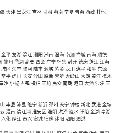
疆
天津
黑龙江
吉林
甘肃
海南
宁夏
青海
西藏
其他
金平
龙湖
濠江
潮阳
潮南
澄海
南澳
禅城
南海
顺德
闻
端州
鼎湖
高要
四会
广宁
怀集
封开
德庆
蓬江
江海
城区
海丰
陆河
陆丰
源城
紫金
龙川
连平
和平
东源
常平
虎门
长安
沙田
厚街
寮步
大岭山
大朗
黄江
樟木
阜沙
小榄
古镇
横栏
三角
民众
南朗
港口
大涌
沙溪
三
山
丰县
沛县
睢宁
新沂
邳州
天宁
钟楼
新北
武进
金坛
云
灌南
清江浦
淮安区
淮阴
洪泽
涟水
盱眙
金湖
亭湖
兴化
靖江
泰兴
宿城
宿豫
沭阳
泗阳
泗洪
度
莱西
张店
淄川
博山
周村
临淄
桓台
高青
沂源
市中