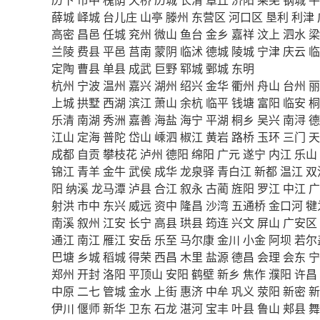
薛城
峄城
台儿庄
山亭
滕州
东营区
河口区
垦利
利津
高密
昌邑
任城
兖州
微山
鱼台
金乡
嘉祥
汶上
泗水
梁
兰陵
费县
平邑
莒南
蒙阴
临沭
德城
陵城
宁津
庆云
临
定陶
曹县
单县
成武
巨野
郓城
鄄城
东明
杭州
宁波
温州
嘉兴
湖州
绍兴
金华
衢州
舟山
台州
丽
上城
拱墅
西湖
滨江
萧山
余杭
临平
钱塘
富阳
临安
桐
乐清
南湖
秀洲
嘉善
海盐
海宁
平湖
桐乡
吴兴
南浔
德
江山
定海
普陀
岱山
嵊泗
椒江
黄岩
路桥
玉环
三门
天
成都
自贡
攀枝花
泸州
德阳
绵阳
广元
遂宁
内江
乐山
锦江
青羊
金牛
武侯
成华
龙泉驿
青白江
新都
温江
双
阳
纳溪
龙马潭
泸县
合江
叙永
古蔺
旌阳
罗江
中江
广
射洪
市中
东兴
威远
资中
隆昌
沙湾
五通桥
金口河
犍
南溪
叙州
江安
长宁
高县
珙县
筠连
兴文
屏山
广安区
通江
南江
雁江
安岳
乐至
马尔康
金川
小金
阿坝
若尔
巴塘
乡城
稻城
得荣
西昌
木里
盐源
德昌
会理
会东
宁
郑州
开封
洛阳
平顶山
安阳
鹤壁
新乡
焦作
濮阳
许昌
中原
二七
管城
金水
上街
惠济
中牟
巩义
荥阳
新密
新
伊川
偃师
新华
卫东
石龙
湛河
宝丰
叶县
鲁山
郏县
舞