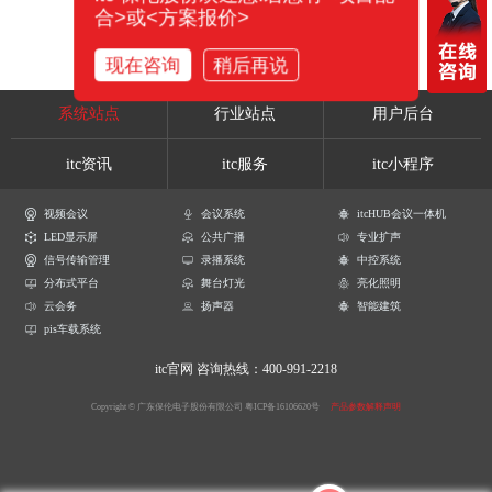
合>或<方案报价>
现在咨询
稍后再说
系统站点
行业站点
用户后台
itc资讯
itc服务
itc小程序
视频会议
会议系统
itcHUB会议一体机
LED显示屏
公共广播
专业扩声
信号传输管理
录播系统
中控系统
分布式平台
舞台灯光
亮化照明
云会务
扬声器
智能建筑
pis车载系统
itc官网
咨询热线：400-991-2218
Copyright © 广东保伦电子股份有限公司
粤ICP备16106620号
产品参数解释声明