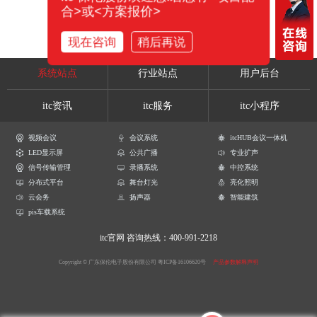
合>或<方案报价>
现在咨询
稍后再说
系统站点
行业站点
用户后台
itc资讯
itc服务
itc小程序
视频会议
会议系统
itcHUB会议一体机
LED显示屏
公共广播
专业扩声
信号传输管理
录播系统
中控系统
分布式平台
舞台灯光
亮化照明
云会务
扬声器
智能建筑
pis车载系统
itc官网
咨询热线：400-991-2218
Copyright © 广东保伦电子股份有限公司
粤ICP备16106620号
产品参数解释声明