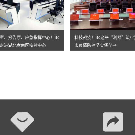
室、报告厅、应急指挥中心！itc
科技战疫！itc这些“利器”筑
走进湖北孝南区疾控中心
市疫情防控坚实堡垒→