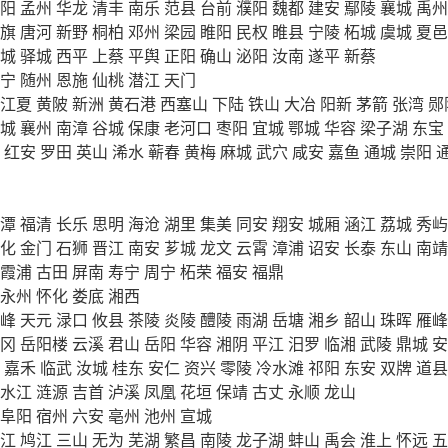
阳
孟州
华龙
清丰
南乐
范县
台前
濮阳
魏都
建安
鄢陵
襄城
禹州
旗
唐河
新野
桐柏
邓州
梁园
睢阳
民权
睢县
宁陵
柘城
虞城
夏邑
城
驿城
西平
上蔡
平舆
正阳
确山
泌阳
汝南
遂平
新蔡
宁
随州
恩施
仙桃
潜江
天门
江夏
黄陂
新洲
黄石港
西塞山
下陆
铁山
大冶
阳新
茅箭
张湾
郧
城
襄州
南漳
谷城
保康
老河口
枣阳
宜城
鄂城
华容
梁子湖
东宝
红安
罗田
英山
浠水
蕲春
黄梅
麻城
武穴
咸安
嘉鱼
通城
崇阳
潭
福清
长乐
思明
海沧
湖里
集美
同安
翔安
城厢
涵江
荔城
秀屿
化
金门
石狮
晋江
南安
芗城
龙文
云霄
漳浦
诏安
长泰
东山
南靖
霞浦
古田
屏南
寿宁
周宁
柘荣
福安
福鼎
永州
怀化
娄底
湘西
峰
天元
渌口
攸县
茶陵
炎陵
醴陵
雨湖
岳塘
湘乡
韶山
珠晖
雁峰
冈
岳阳楼
云溪
君山
岳阳
华容
湘阴
平江
汨罗
临湘
武陵
鼎城
安
嘉禾
临武
汝城
桂东
安仁
资兴
零陵
冷水滩
祁阳
东安
双牌
道县
水江
涟源
吉首
泸溪
凤凰
花垣
保靖
古丈
永顺
龙山
阜阳
宿州
六安
亳州
池州
宣城
江
鸠江
三山
无为
芜湖
繁昌
南陵
龙子湖
蚌山
禹会
淮上
怀远
五