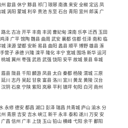
徽州
歙县
休宁
黟县
祁门
琅琊
南谯
来安
全椒
定远
凤
谯城
涡阳
蒙城
利辛
贵池
东至
石台
青阳
宣州
郎溪
广
路北
古冶
开平
丰南
丰润
曹妃甸
滦南
乐亭
迁西
玉田
鸡泽
广平
馆陶
魏县
曲周
武安
襄都
信都
任泽
南和
临
容城
涞源
望都
安新
易县
曲阳
蠡县
顺平
博野
雄县
涿
手营子
承德
兴隆
滦平
隆化
丰宁
宽城
围场
新华
运河
桃城
冀州
枣强
武邑
武强
饶阳
安平
故城
景县
阜城
眉县
陇县
千阳
麟游
凤县
太白
秦都
杨陵
渭城
三原
延川
志丹
吴起
甘泉
富县
洛川
宜川
黄龙
黄陵
汉台
汉阴
石泉
宁陕
紫阳
岚皋
平利
镇坪
旬阳
白河
商州
水
永修
德安
都昌
湖口
彭泽
瑞昌
共青城
庐山
渝水
分
吉州
青原
吉安
吉水
峡江
新干
永丰
泰和
遂川
万安
安
广昌
信州
广丰
上饶
玉山
铅山
横峰
弋阳
余干
鄱阳