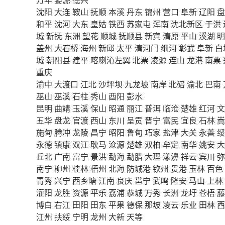
沈阳
大连
鞍山
抚顺
本溪
丹东
锦州
营口
阜新
辽阳
盘
和平
沈河
大东
皇姑
铁西
苏家屯
浑南
沈北新区
于洪
城
新抚
东洲
望花
顺城
抚顺县
新宾
清原
平山
溪湖
明
盖州
大石桥
海州
新邱
太平
清河门
细河
彰武
阜新
白
城
朝阳县
建平
喀喇沁左翼
北票
凌源
连山
龙港
南票
重庆
渝中
大渡口
江北
沙坪坝
九龙坡
南岸
北碚
渝北
巴南
巫山
巫溪
石柱
秀山
酉阳
彭水
昆明
曲靖
玉溪
保山
昭通
丽江
普洱
临沧
楚雄
红河
文
五华
盘龙
官渡
西山
东川
呈贡
晋宁
富民
宜良
石林
嵩
施甸
腾冲
龙陵
昌宁
昭阳
鲁甸
巧家
盐津
大关
永善
绥
永德
镇康
双江
耿马
沧源
楚雄
双柏
牟定
南华
姚安
大
丘北
广南
富宁
景洪
勐海
勐腊
大理
漾濞
祥云
宾川
弥
南宁
柳州
桂林
梧州
北海
防城港
钦州
贵港
玉林
百色
青秀
兴宁
西乡塘
江南
良庆
邕宁
武鸣
隆安
马山
上林
灌阳
龙胜
资源
平乐
荔浦
恭城
万秀
长洲
龙圩
苍梧
藤
博白
右江
田阳
田东
平果
德保
那坡
凌云
乐业
田林
西
江州
扶绥
宁明
龙州
大新
天等