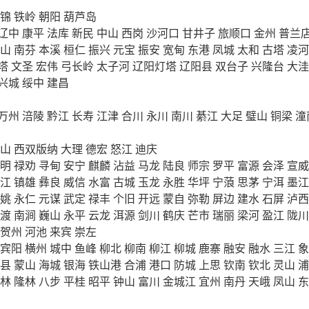
锦
铁岭
朝阳
葫芦岛
辽中
康平
法库
新民
中山
西岗
沙河口
甘井子
旅顺口
金州
普兰
山
南芬
本溪
桓仁
振兴
元宝
振安
宽甸
东港
凤城
太和
古塔
凌河
塔
文圣
宏伟
弓长岭
太子河
辽阳灯塔
辽阳县
双台子
兴隆台
大洼
兴城
绥中
建昌
万州
涪陵
黔江
长寿
江津
合川
永川
南川
綦江
大足
璧山
铜梁
潼
山
西双版纳
大理
德宏
怒江
迪庆
明
禄劝
寻甸
安宁
麒麟
沾益
马龙
陆良
师宗
罗平
富源
会泽
宣威
江
镇雄
彝良
威信
水富
古城
玉龙
永胜
华坪
宁蒗
思茅
宁洱
墨江
姚
永仁
元谋
武定
禄丰
个旧
开远
蒙自
弥勒
屏边
建水
石屏
泸西
渡
南涧
巍山
永平
云龙
洱源
剑川
鹤庆
芒市
瑞丽
梁河
盈江
陇川
贺州
河池
来宾
崇左
宾阳
横州
城中
鱼峰
柳北
柳南
柳江
柳城
鹿寨
融安
融水
三江
象
县
蒙山
海城
银海
铁山港
合浦
港口
防城
上思
钦南
钦北
灵山
浦
林
隆林
八步
平桂
昭平
钟山
富川
金城江
宜州
南丹
天峨
凤山
东