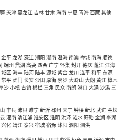
疆
天津
黑龙江
吉林
甘肃
海南
宁夏
青海
西藏
其他
金平
龙湖
濠江
潮阳
潮南
澄海
南澳
禅城
南海
顺德
闻
端州
鼎湖
高要
四会
广宁
怀集
封开
德庆
蓬江
江海
城区
海丰
陆河
陆丰
源城
紫金
龙川
连平
和平
东源
常平
虎门
长安
沙田
厚街
寮步
大岭山
大朗
黄江
樟木
阜沙
小榄
古镇
横栏
三角
民众
南朗
港口
大涌
沙溪
三
山
丰县
沛县
睢宁
新沂
邳州
天宁
钟楼
新北
武进
金坛
云
灌南
清江浦
淮安区
淮阴
洪泽
涟水
盱眙
金湖
亭湖
兴化
靖江
泰兴
宿城
宿豫
沭阳
泗阳
泗洪
度
莱西
张店
淄川
博山
周村
临淄
桓台
高青
沂源
市中