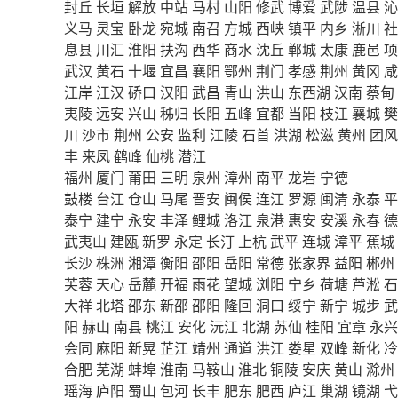
封丘
长垣
解放
中站
马村
山阳
修武
博爱
武陟
温县
沁
义马
灵宝
卧龙
宛城
南召
方城
西峡
镇平
内乡
淅川
社
息县
川汇
淮阳
扶沟
西华
商水
沈丘
郸城
太康
鹿邑
项
武汉
黄石
十堰
宜昌
襄阳
鄂州
荆门
孝感
荆州
黄冈
咸
江岸
江汉
硚口
汉阳
武昌
青山
洪山
东西湖
汉南
蔡甸
夷陵
远安
兴山
秭归
长阳
五峰
宜都
当阳
枝江
襄城
樊
川
沙市
荆州
公安
监利
江陵
石首
洪湖
松滋
黄州
团风
丰
来凤
鹤峰
仙桃
潜江
福州
厦门
莆田
三明
泉州
漳州
南平
龙岩
宁德
鼓楼
台江
仓山
马尾
晋安
闽侯
连江
罗源
闽清
永泰
平
泰宁
建宁
永安
丰泽
鲤城
洛江
泉港
惠安
安溪
永春
德
武夷山
建瓯
新罗
永定
长汀
上杭
武平
连城
漳平
蕉城
长沙
株洲
湘潭
衡阳
邵阳
岳阳
常德
张家界
益阳
郴州
芙蓉
天心
岳麓
开福
雨花
望城
浏阳
宁乡
荷塘
芦淞
石
大祥
北塔
邵东
新邵
邵阳
隆回
洞口
绥宁
新宁
城步
武
阳
赫山
南县
桃江
安化
沅江
北湖
苏仙
桂阳
宜章
永兴
会同
麻阳
新晃
芷江
靖州
通道
洪江
娄星
双峰
新化
冷
合肥
芜湖
蚌埠
淮南
马鞍山
淮北
铜陵
安庆
黄山
滁州
瑶海
庐阳
蜀山
包河
长丰
肥东
肥西
庐江
巢湖
镜湖
弋