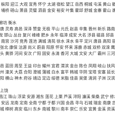
枞阳
迎江
大观
宜秀
怀宁
太湖
宿松
望江
岳西
桐城
屯溪
黄山
埇桥
砀山
萧县
灵璧
泗县
金安
裕安
叶集
霍邱
舒城
金寨
霍山
廊坊
衡水
唐
灵寿
高邑
深泽
赞皇
无极
平山
元氏
赵县
辛集
晋州
新乐
路南
龙
邯山
丛台
复兴
峰峰
肥乡
永年
临漳
成安
大名
涉县
磁县
邱县
南宫
沙河
竞秀
莲池
满城
清苑
徐水
涞水
阜平
定兴
唐县
高阳
张北
康保
沽源
尚义
蔚县
阳原
怀安
怀来
涿鹿
赤城
双桥
双滦
鹰
头
黄骅
河间
安次
广阳
固安
永清
香河
大城
文安
大厂
霸州
三河
邑
蓝田
周至
王益
印台
耀州
宜君
渭滨
金台
陈仓
凤翔
岐山
扶风
州
潼关
大荔
合阳
澄城
蒲城
白水
富平
韩城
华阴
宝塔
安塞
延长
阳
横山
神木
府谷
靖边
定边
绥德
米脂
佳县
吴堡
清涧
子洲
汉滨
上饶
昌江
珠山
浮梁
安源
湘东
莲花
上栗
芦溪
浔阳
濂溪
柴桑
武宁
修
安远
龙南
定南
全南
宁都
于都
兴国
会昌
寻乌
石城
瑞金
南康
城
樟树
高安
临川
东乡
南城
黎川
南丰
崇仁
乐安
宜黄
金溪
资溪