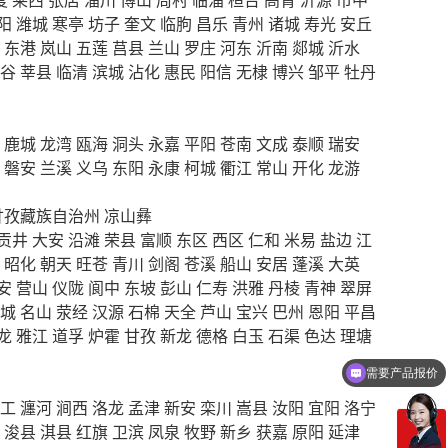
阳
潍城
寒亭
坊子
奎文
临朐
昌乐
青州
诸城
寿光
安丘
东港
岚山
五莲
莒县
兰山
罗庄
河东
沂南
郯城
沂水
谷
莘县
临清
滨城
沾化
惠民
阳信
无棣
博兴
邹平
牡丹
鹿城
龙湾
瓯海
洞头
永嘉
平阳
苍南
文成
泰顺
瑞安
磐安
兰溪
义乌
东阳
永康
柯城
衢江
常山
开化
龙游
甘孜藏族自治州
凉山彝
贡井
大安
沿滩
荣县
富顺
东区
西区
仁和
米易
盐边
江
昭化
朝天
旺苍
青川
剑阁
苍溪
船山
安居
蓬溪
大英
安
营山
仪陇
阆中
东坡
彭山
仁寿
洪雅
丹棱
青神
翠屏
城
名山
荥经
汉源
石棉
天全
芦山
宝兴
巴州
恩阳
平昌
龙
雅江
道孚
炉霍
甘孜
新龙
德格
白玉
石渠
色达
理塘
需要产品报价
可以定制方案吗？
工
瀍河
涧西
洛龙
孟津
新安
栾川
嵩县
汝阳
宜阳
洛宁
浚县
淇县
红旗
卫滨
凤泉
牧野
新乡
获嘉
原阳
延津