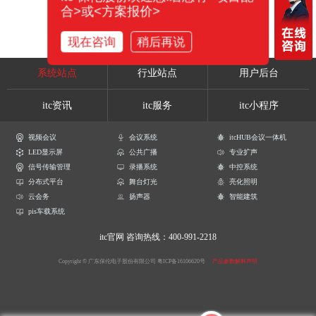
合>或<方案报价>
现在咨询
稍后再说
系统站点
行业站点
用户后台
itc资讯
itc服务
itc小程序
视频会议
会议系统
itcHUB会议一体机
LED显示屏
公共广播
专业扩声
信号传输管理
录播系统
中控系统
分布式平台
舞台灯光
亮化照明
云会务
扬声器
智能建筑
pis车载系统
itc官网
咨询热线：400-991-2218
Copyright © 广东保伦电子股份有限公司
粤ICP备16106620号
产品参数解释声明