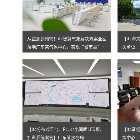
从监测到预警！itc智慧气象解决方案全面
【itc
落地广东某气象中心，实现“省市县”三
关单位
级全覆盖！
【itc分布式平台、P1.87小间距LED屏、
【itc
扩声系统案例】广东某水务局
挥中心