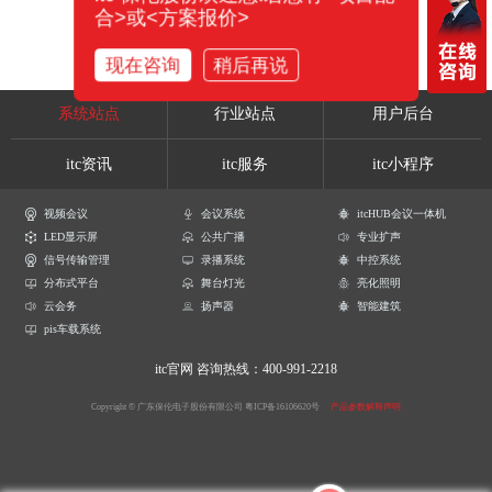
合>或<方案报价>
现在咨询
稍后再说
系统站点
行业站点
用户后台
itc资讯
itc服务
itc小程序
视频会议
会议系统
itcHUB会议一体机
LED显示屏
公共广播
专业扩声
信号传输管理
录播系统
中控系统
分布式平台
舞台灯光
亮化照明
云会务
扬声器
智能建筑
pis车载系统
itc官网
咨询热线：400-991-2218
Copyright © 广东保伦电子股份有限公司
粤ICP备16106620号
产品参数解释声明