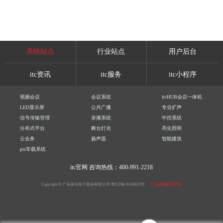
系统站点
行业站点
用户后台
itc资讯
itc服务
itc小程序
视频会议
会议系统
itcHUB会议一体机
LED显示屏
公共广播
专业扩声
信号传输管理
录播系统
中控系统
分布式平台
舞台灯光
亮化照明
云会务
扬声器
智能建筑
pis车载系统
itc官网
咨询热线：400-991-2218
Copyright © 广东保伦电子股份有限公司
粤ICP备16106620号
产品参数解释声明