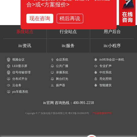
合>或<方案报价>
现在咨询
稍后再说
系统站点
行业站点
用户后台
itc资讯
itc服务
itc小程序
视频会议
会议系统
itcHUB会议一体机
LED显示屏
公共广播
专业扩声
信号传输管理
录播系统
中控系统
分布式平台
舞台灯光
亮化照明
云会务
扬声器
智能建筑
pis车载系统
itc官网
咨询热线：400-991-2218
Copyright © 广东保伦电子股份有限公司
粤ICP备16106620号
产品参数解释声明