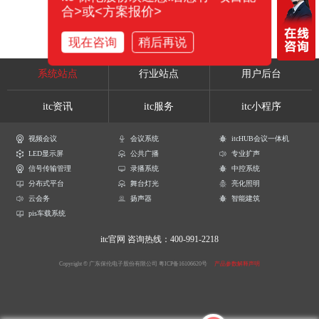
合>或<方案报价>
现在咨询
稍后再说
系统站点
行业站点
用户后台
itc资讯
itc服务
itc小程序
视频会议
会议系统
itcHUB会议一体机
LED显示屏
公共广播
专业扩声
信号传输管理
录播系统
中控系统
分布式平台
舞台灯光
亮化照明
云会务
扬声器
智能建筑
pis车载系统
itc官网
咨询热线：400-991-2218
Copyright © 广东保伦电子股份有限公司
粤ICP备16106620号
产品参数解释声明