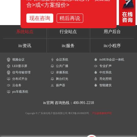
合>或<方案报价>
现在咨询
稍后再说
系统站点
行业站点
用户后台
itc资讯
itc服务
itc小程序
视频会议
会议系统
itcHUB会议一体机
LED显示屏
公共广播
专业扩声
信号传输管理
录播系统
中控系统
分布式平台
舞台灯光
亮化照明
云会务
扬声器
智能建筑
pis车载系统
itc官网
咨询热线：400-991-2218
Copyright © 广东保伦电子股份有限公司
粤ICP备16106620号
产品参数解释声明