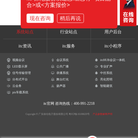
合>或<方案报价>
现在咨询
稍后再说
系统站点
行业站点
用户后台
itc资讯
itc服务
itc小程序
视频会议
会议系统
itcHUB会议一体机
LED显示屏
公共广播
专业扩声
信号传输管理
录播系统
中控系统
分布式平台
舞台灯光
亮化照明
云会务
扬声器
智能建筑
pis车载系统
itc官网
咨询热线：400-991-2218
Copyright © 广东保伦电子股份有限公司
粤ICP备16106620号
产品参数解释声明