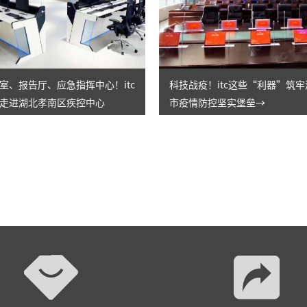
室、报告厅、应急指挥中心！itc
科技战疫！itc这些“利器”筑
走进湖北孝南区疾控中心
市疫情防控坚实堡垒→