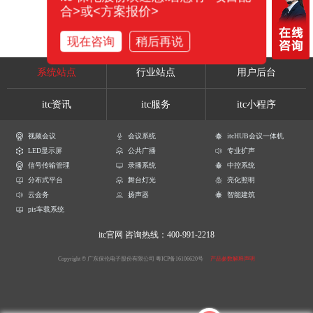
合>或<方案报价>
现在咨询
稍后再说
系统站点
行业站点
用户后台
itc资讯
itc服务
itc小程序
视频会议
会议系统
itcHUB会议一体机
LED显示屏
公共广播
专业扩声
信号传输管理
录播系统
中控系统
分布式平台
舞台灯光
亮化照明
云会务
扬声器
智能建筑
pis车载系统
itc官网
咨询热线：400-991-2218
Copyright © 广东保伦电子股份有限公司
粤ICP备16106620号
产品参数解释声明