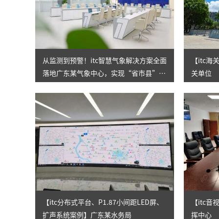
从监测到预警！itc智慧气象解决方案全面
【itc
落地广东某气象中心，实现“省市县”三
关单位
级全覆盖！
【itc分布式平台、P1.87小间距LED屏、
【itc
扩声系统案例】广东某水务局
挥中心