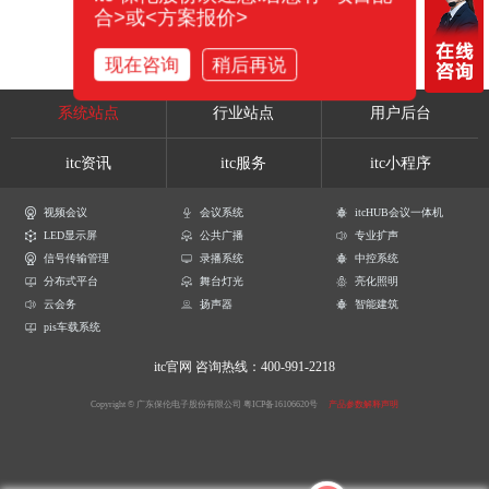
合>或<方案报价>
现在咨询
稍后再说
系统站点
行业站点
用户后台
itc资讯
itc服务
itc小程序
视频会议
会议系统
itcHUB会议一体机
LED显示屏
公共广播
专业扩声
信号传输管理
录播系统
中控系统
分布式平台
舞台灯光
亮化照明
云会务
扬声器
智能建筑
pis车载系统
itc官网
咨询热线：400-991-2218
Copyright © 广东保伦电子股份有限公司
粤ICP备16106620号
产品参数解释声明