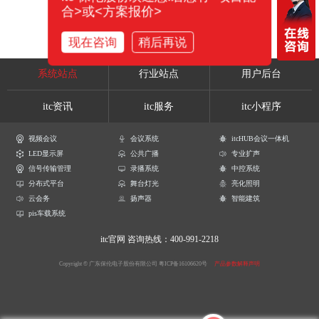
合>或<方案报价>
现在咨询
稍后再说
系统站点
行业站点
用户后台
itc资讯
itc服务
itc小程序
视频会议
会议系统
itcHUB会议一体机
LED显示屏
公共广播
专业扩声
信号传输管理
录播系统
中控系统
分布式平台
舞台灯光
亮化照明
云会务
扬声器
智能建筑
pis车载系统
itc官网
咨询热线：400-991-2218
Copyright © 广东保伦电子股份有限公司
粤ICP备16106620号
产品参数解释声明