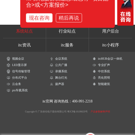
合>或<方案报价>
现在咨询
稍后再说
系统站点
行业站点
用户后台
itc资讯
itc服务
itc小程序
视频会议
会议系统
itcHUB会议一体机
LED显示屏
公共广播
专业扩声
信号传输管理
录播系统
中控系统
分布式平台
舞台灯光
亮化照明
云会务
扬声器
智能建筑
pis车载系统
itc官网
咨询热线：400-991-2218
Copyright © 广东保伦电子股份有限公司
粤ICP备16106620号
产品参数解释声明