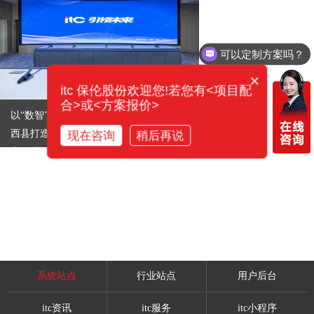
可以定制方案吗？
×
itc 保伦股份欢迎您!若您有<项目配
合>或<方案报价>
以“数智”赋能善治！ itc全方位助力湖北郧
西县打造“一网统管”智慧城市大脑 ，让城
现在咨询
稍后再说
市管理更精准高效！
系统站点
行业站点
用户后台
itc资讯
itc服务
itc小程序