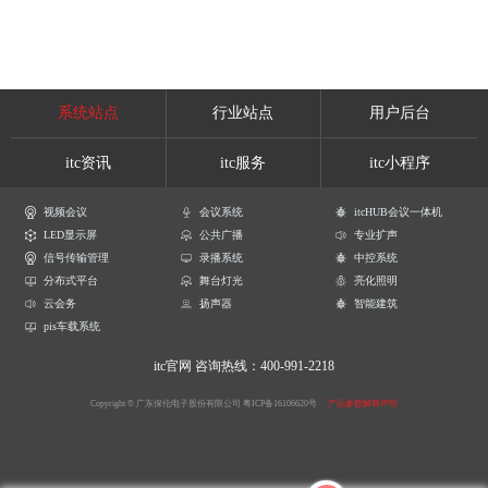
系统站点
行业站点
用户后台
itc资讯
itc服务
itc小程序
视频会议
会议系统
itcHUB会议一体机
LED显示屏
公共广播
专业扩声
信号传输管理
录播系统
中控系统
分布式平台
舞台灯光
亮化照明
云会务
扬声器
智能建筑
pis车载系统
itc官网
咨询热线：400-991-2218
Copyright © 广东保伦电子股份有限公司
粤ICP备16106620号
产品参数解释声明