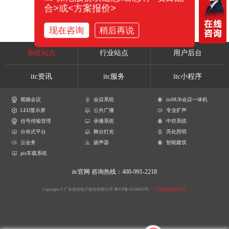
合>或<方案报价>
现在咨询
稍后再说
系统站点
行业站点
用户后台
itc资讯
itc服务
itc小程序
视频会议
会议系统
itcHUB会议一体机
LED显示屏
公共广播
专业扩声
信号传输管理
录播系统
中控系统
分布式平台
舞台灯光
亮化照明
云会务
扬声器
智能建筑
pis车载系统
itc官网
咨询热线：400-991-2218
Copyright © 广东保伦电子股份有限公司
粤ICP备16106620号
产品参数解释声明