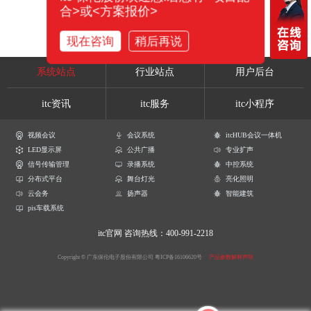
合>或<方案报价>
现在咨询
稍后再说
系统站点
行业站点
用户后台
itc资讯
itc服务
itc小程序
视频会议
会议系统
itcHUB会议一体机
LED显示屏
公共广播
专业扩声
信号传输管理
录播系统
中控系统
分布式平台
舞台灯光
亮化照明
云会务
扬声器
智能建筑
pis车载系统
itc官网
咨询热线：400-991-2218
Copyright © 广东保伦电子股份有限公司
粤ICP备16106620号
产品参数解释声明