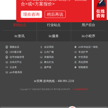
合>或<方案报价>
现在咨询
稍后再说
系统站点
行业站点
用户后台
itc资讯
itc服务
itc小程序
视频会议
会议系统
itcHUB会议一体机
LED显示屏
公共广播
专业扩声
信号传输管理
录播系统
中控系统
分布式平台
舞台灯光
亮化照明
云会务
扬声器
智能建筑
pis车载系统
itc官网
咨询热线：400-991-2218
Copyright © 广东保伦电子股份有限公司
粤ICP备16106620号
产品参数解释声明