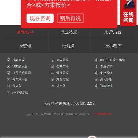
合>或<方案报价>
现在咨询
稍后再说
系统站点
行业站点
用户后台
itc资讯
itc服务
itc小程序
视频会议
会议系统
itcHUB会议一体机
LED显示屏
公共广播
专业扩声
信号传输管理
录播系统
中控系统
分布式平台
舞台灯光
亮化照明
云会务
扬声器
智能建筑
pis车载系统
itc官网
咨询热线：400-991-2218
Copyright © 广东保伦电子股份有限公司
粤ICP备16106620号
产品参数解释声明