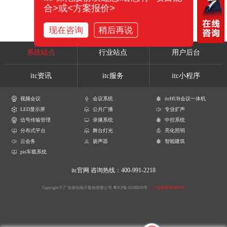
合>或<方案报价>
现在咨询
稍后再说
系统站点
行业站点
用户后台
itc资讯
itc服务
itc小程序
视频会议
会议系统
itcHUB会议一体机
LED显示屏
公共广播
专业扩声
信号传输管理
录播系统
中控系统
分布式平台
舞台灯光
亮化照明
云会务
扬声器
智能建筑
pis车载系统
itc官网
咨询热线：400-991-2218
Copyright © 广东保伦电子股份有限公司
粤ICP备16106620号
产品参数解释声明