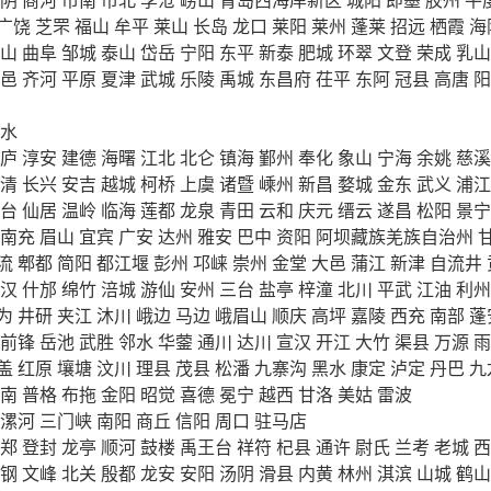
广饶
芝罘
福山
牟平
莱山
长岛
龙口
莱阳
莱州
蓬莱
招远
栖霞
海
山
曲阜
邹城
泰山
岱岳
宁阳
东平
新泰
肥城
环翠
文登
荣成
乳山
邑
齐河
平原
夏津
武城
乐陵
禹城
东昌府
茌平
东阿
冠县
高唐
阳
水
庐
淳安
建德
海曙
江北
北仑
镇海
鄞州
奉化
象山
宁海
余姚
慈溪
清
长兴
安吉
越城
柯桥
上虞
诸暨
嵊州
新昌
婺城
金东
武义
浦江
台
仙居
温岭
临海
莲都
龙泉
青田
云和
庆元
缙云
遂昌
松阳
景宁
南充
眉山
宜宾
广安
达州
雅安
巴中
资阳
阿坝藏族羌族自治州
流
郫都
简阳
都江堰
彭州
邛崃
崇州
金堂
大邑
蒲江
新津
自流井
汉
什邡
绵竹
涪城
游仙
安州
三台
盐亭
梓潼
北川
平武
江油
利州
为
井研
夹江
沐川
峨边
马边
峨眉山
顺庆
高坪
嘉陵
西充
南部
蓬
前锋
岳池
武胜
邻水
华蓥
通川
达川
宣汉
开江
大竹
渠县
万源
雨
盖
红原
壤塘
汶川
理县
茂县
松潘
九寨沟
黑水
康定
泸定
丹巴
九
南
普格
布拖
金阳
昭觉
喜德
冕宁
越西
甘洛
美姑
雷波
漯河
三门峡
南阳
商丘
信阳
周口
驻马店
郑
登封
龙亭
顺河
鼓楼
禹王台
祥符
杞县
通许
尉氏
兰考
老城
西
钢
文峰
北关
殷都
龙安
安阳
汤阴
滑县
内黄
林州
淇滨
山城
鹤山