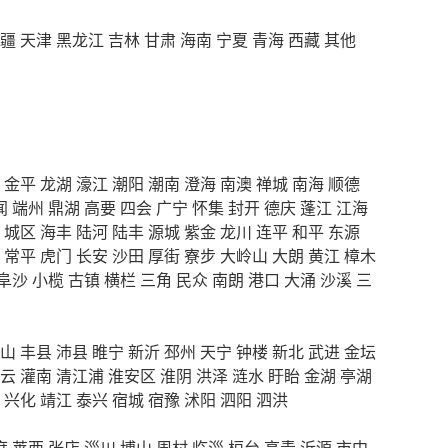
疆
天津
黑龙江
吉林
甘肃
海南
宁夏
青海
西藏
其他
金平
龙湖
濠江
潮阳
潮南
澄海
南澳
禅城
南海
顺德
闻
端州
鼎湖
高要
四会
广宁
怀集
封开
德庆
蓬江
江海
城区
海丰
陆河
陆丰
源城
紫金
龙川
连平
和平
东源
常平
虎门
长安
沙田
厚街
寮步
大岭山
大朗
黄江
樟木
阜沙
小榄
古镇
横栏
三角
民众
南朗
港口
大涌
沙溪
三
山
丰县
沛县
睢宁
新沂
邳州
天宁
钟楼
新北
武进
金坛
云
灌南
清江浦
淮安区
淮阴
洪泽
涟水
盱眙
金湖
亭湖
兴化
靖江
泰兴
宿城
宿豫
沭阳
泗阳
泗洪
度
莱西
张店
淄川
博山
周村
临淄
桓台
高青
沂源
市中