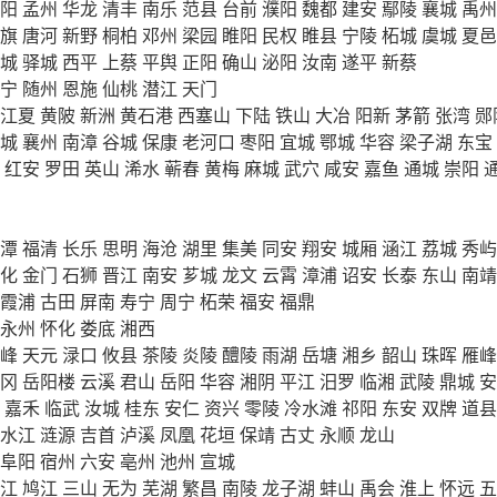
阳
孟州
华龙
清丰
南乐
范县
台前
濮阳
魏都
建安
鄢陵
襄城
禹州
旗
唐河
新野
桐柏
邓州
梁园
睢阳
民权
睢县
宁陵
柘城
虞城
夏邑
城
驿城
西平
上蔡
平舆
正阳
确山
泌阳
汝南
遂平
新蔡
宁
随州
恩施
仙桃
潜江
天门
江夏
黄陂
新洲
黄石港
西塞山
下陆
铁山
大冶
阳新
茅箭
张湾
郧
城
襄州
南漳
谷城
保康
老河口
枣阳
宜城
鄂城
华容
梁子湖
东宝
红安
罗田
英山
浠水
蕲春
黄梅
麻城
武穴
咸安
嘉鱼
通城
崇阳
潭
福清
长乐
思明
海沧
湖里
集美
同安
翔安
城厢
涵江
荔城
秀屿
化
金门
石狮
晋江
南安
芗城
龙文
云霄
漳浦
诏安
长泰
东山
南靖
霞浦
古田
屏南
寿宁
周宁
柘荣
福安
福鼎
永州
怀化
娄底
湘西
峰
天元
渌口
攸县
茶陵
炎陵
醴陵
雨湖
岳塘
湘乡
韶山
珠晖
雁峰
冈
岳阳楼
云溪
君山
岳阳
华容
湘阴
平江
汨罗
临湘
武陵
鼎城
安
嘉禾
临武
汝城
桂东
安仁
资兴
零陵
冷水滩
祁阳
东安
双牌
道县
水江
涟源
吉首
泸溪
凤凰
花垣
保靖
古丈
永顺
龙山
阜阳
宿州
六安
亳州
池州
宣城
江
鸠江
三山
无为
芜湖
繁昌
南陵
龙子湖
蚌山
禹会
淮上
怀远
五