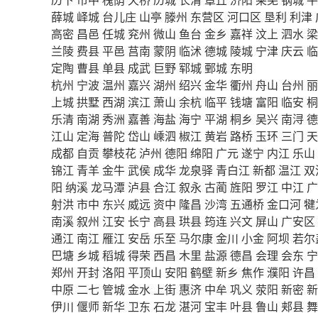
薛城
峄城
台儿庄
山亭
滕州
东营区
河口区
垦利
利津
高密
昌邑
任城
兖州
微山
鱼台
金乡
嘉祥
汶上
泗水
梁
兰陵
费县
平邑
莒南
蒙阴
临沭
德城
陵城
宁津
庆云
临
定陶
曹县
单县
成武
巨野
郓城
鄄城
东明
杭州
宁波
温州
嘉兴
湖州
绍兴
金华
衢州
舟山
台州
丽
上城
拱墅
西湖
滨江
萧山
余杭
临平
钱塘
富阳
临安
桐
乐清
南湖
秀洲
嘉善
海盐
海宁
平湖
桐乡
吴兴
南浔
德
江山
定海
普陀
岱山
嵊泗
椒江
黄岩
路桥
玉环
三门
天
成都
自贡
攀枝花
泸州
德阳
绵阳
广元
遂宁
内江
乐山
锦江
青羊
金牛
武侯
成华
龙泉驿
青白江
新都
温江
双
阳
纳溪
龙马潭
泸县
合江
叙永
古蔺
旌阳
罗江
中江
广
射洪
市中
东兴
威远
资中
隆昌
沙湾
五通桥
金口河
犍
南溪
叙州
江安
长宁
高县
珙县
筠连
兴文
屏山
广安区
通江
南江
雁江
安岳
乐至
马尔康
金川
小金
阿坝
若尔
巴塘
乡城
稻城
得荣
西昌
木里
盐源
德昌
会理
会东
宁
郑州
开封
洛阳
平顶山
安阳
鹤壁
新乡
焦作
濮阳
许昌
中原
二七
管城
金水
上街
惠济
中牟
巩义
荥阳
新密
新
伊川
偃师
新华
卫东
石龙
湛河
宝丰
叶县
鲁山
郏县
舞