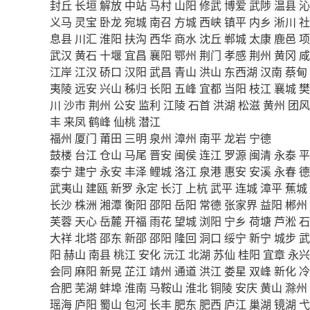
封丘
长垣
解放
中站
马村
山阳
修武
博爱
武陟
温县
沁
义马
灵宝
卧龙
宛城
南召
方城
西峡
镇平
内乡
淅川
社
息县
川汇
淮阳
扶沟
西华
商水
沈丘
郸城
太康
鹿邑
项
武汉
黄石
十堰
宜昌
襄阳
鄂州
荆门
孝感
荆州
黄冈
咸
江岸
江汉
硚口
汉阳
武昌
青山
洪山
东西湖
汉南
蔡甸
夷陵
远安
兴山
秭归
长阳
五峰
宜都
当阳
枝江
襄城
樊
川
沙市
荆州
公安
监利
江陵
石首
洪湖
松滋
黄州
团风
丰
来凤
鹤峰
仙桃
潜江
福州
厦门
莆田
三明
泉州
漳州
南平
龙岩
宁德
鼓楼
台江
仓山
马尾
晋安
闽侯
连江
罗源
闽清
永泰
平
泰宁
建宁
永安
丰泽
鲤城
洛江
泉港
惠安
安溪
永春
德
武夷山
建瓯
新罗
永定
长汀
上杭
武平
连城
漳平
蕉城
长沙
株洲
湘潭
衡阳
邵阳
岳阳
常德
张家界
益阳
郴州
芙蓉
天心
岳麓
开福
雨花
望城
浏阳
宁乡
荷塘
芦淞
石
大祥
北塔
邵东
新邵
邵阳
隆回
洞口
绥宁
新宁
城步
武
阳
赫山
南县
桃江
安化
沅江
北湖
苏仙
桂阳
宜章
永兴
会同
麻阳
新晃
芷江
靖州
通道
洪江
娄星
双峰
新化
冷
合肥
芜湖
蚌埠
淮南
马鞍山
淮北
铜陵
安庆
黄山
滁州
瑶海
庐阳
蜀山
包河
长丰
肥东
肥西
庐江
巢湖
镜湖
弋