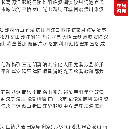
长葛
源汇
郾城
召陵
舞阳
临颍
湖滨
陕州
渑池
卢氏
永城
浉河
平桥
罗山
光山
新县
商城
固始
潢川
淮滨
阳
郧西
竹山
竹溪
房县
丹江口
西陵
伍家岗
点军
猇亭
掇刀
京山
沙洋
钟祥
孝南
孝昌
大悟
云梦
应城
安陆
汉
通山
赤壁
曾都
随县
广水
恩施
利川
建始
巴东
宣恩
咸
仙游
梅列
三元
明溪
清流
宁化
大田
尤溪
沙县
将乐
平和
华安
延平
建阳
顺昌
浦城
光泽
松溪
政和
邵武
石鼓
蒸湘
南岳
衡南
衡山
衡东
祁东
耒阳
常宁
双清
乡
汉寿
澧县
临澧
桃源
石门
永定
武陵源
慈利
桑植
资
江永
宁远
蓝山
新田
江华
鹤城
中方
沅陵
辰溪
溆浦
河
固镇
大通
田家庵
谢家集
八公山
潘集
凤台
花山
雨