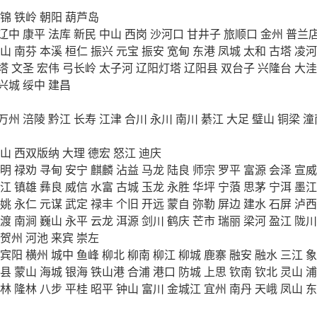
锦
铁岭
朝阳
葫芦岛
辽中
康平
法库
新民
中山
西岗
沙河口
甘井子
旅顺口
金州
普兰
山
南芬
本溪
桓仁
振兴
元宝
振安
宽甸
东港
凤城
太和
古塔
凌河
塔
文圣
宏伟
弓长岭
太子河
辽阳灯塔
辽阳县
双台子
兴隆台
大洼
兴城
绥中
建昌
万州
涪陵
黔江
长寿
江津
合川
永川
南川
綦江
大足
璧山
铜梁
潼
山
西双版纳
大理
德宏
怒江
迪庆
明
禄劝
寻甸
安宁
麒麟
沾益
马龙
陆良
师宗
罗平
富源
会泽
宣威
江
镇雄
彝良
威信
水富
古城
玉龙
永胜
华坪
宁蒗
思茅
宁洱
墨江
姚
永仁
元谋
武定
禄丰
个旧
开远
蒙自
弥勒
屏边
建水
石屏
泸西
渡
南涧
巍山
永平
云龙
洱源
剑川
鹤庆
芒市
瑞丽
梁河
盈江
陇川
贺州
河池
来宾
崇左
宾阳
横州
城中
鱼峰
柳北
柳南
柳江
柳城
鹿寨
融安
融水
三江
象
县
蒙山
海城
银海
铁山港
合浦
港口
防城
上思
钦南
钦北
灵山
浦
林
隆林
八步
平桂
昭平
钟山
富川
金城江
宜州
南丹
天峨
凤山
东