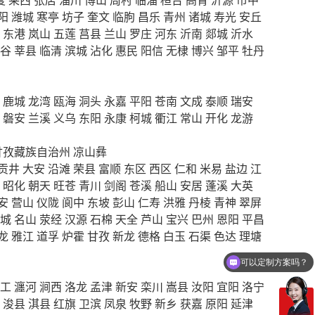
阳
潍城
寒亭
坊子
奎文
临朐
昌乐
青州
诸城
寿光
安丘
东港
岚山
五莲
莒县
兰山
罗庄
河东
沂南
郯城
沂水
谷
莘县
临清
滨城
沾化
惠民
阳信
无棣
博兴
邹平
牡丹
鹿城
龙湾
瓯海
洞头
永嘉
平阳
苍南
文成
泰顺
瑞安
磐安
兰溪
义乌
东阳
永康
柯城
衢江
常山
开化
龙游
甘孜藏族自治州
凉山彝
贡井
大安
沿滩
荣县
富顺
东区
西区
仁和
米易
盐边
江
昭化
朝天
旺苍
青川
剑阁
苍溪
船山
安居
蓬溪
大英
安
营山
仪陇
阆中
东坡
彭山
仁寿
洪雅
丹棱
青神
翠屏
城
名山
荥经
汉源
石棉
天全
芦山
宝兴
巴州
恩阳
平昌
龙
雅江
道孚
炉霍
甘孜
新龙
德格
白玉
石渠
色达
理塘
可以定制方案吗？
你们电话多少
工
瀍河
涧西
洛龙
孟津
新安
栾川
嵩县
汝阳
宜阳
洛宁
浚县
淇县
红旗
卫滨
凤泉
牧野
新乡
获嘉
原阳
延津