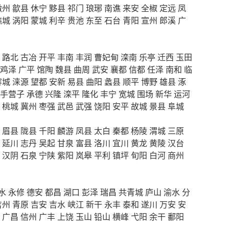
徽州
歙县
休宁
黟县
祁门
琅琊
南谯
来安
全椒
定远
凤
谯城
涡阳
蒙城
利辛
贵池
东至
石台
青阳
宣州
郎溪
广
路北
古冶
开平
丰南
丰润
曹妃甸
滦南
乐亭
迁西
玉田
鸡泽
广平
馆陶
魏县
曲周
武安
襄都
信都
任泽
南和
临
容城
涞源
望都
安新
易县
曲阳
蠡县
顺平
博野
雄县
涿
手营子
承德
兴隆
滦平
隆化
丰宁
宽城
围场
新华
运河
桃城
冀州
枣强
武邑
武强
饶阳
安平
故城
景县
阜城
眉县
陇县
千阳
麟游
凤县
太白
秦都
杨陵
渭城
三原
延川
志丹
吴起
甘泉
富县
洛川
宜川
黄龙
黄陵
汉台
汉阴
石泉
宁陕
紫阳
岚皋
平利
镇坪
旬阳
白河
商州
水
永修
德安
都昌
湖口
彭泽
瑞昌
共青城
庐山
渝水
分
吉州
青原
吉安
吉水
峡江
新干
永丰
泰和
遂川
万安
安
广昌
信州
广丰
上饶
玉山
铅山
横峰
弋阳
余干
鄱阳