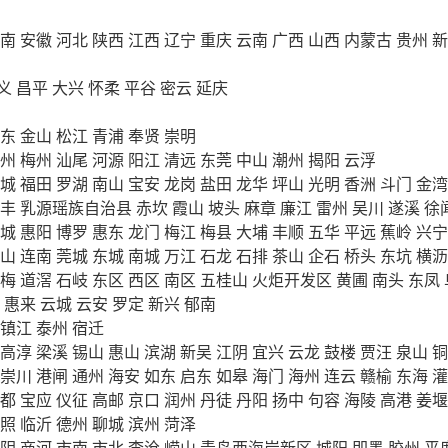
南
安徽
河北
陕西
江西
辽宁
重庆
云南
广西
山西
内蒙古
贵州
新
义
昌平
大兴
怀柔
平谷
密云
延庆
东
金山
松江
青浦
奉贤
崇明
州
梅州
汕尾
河源
阳江
清远
东莞
中山
潮州
揭阳
云浮
城
福田
罗湖
南山
宝安
龙岗
盐田
龙华
坪山
光明
香洲
斗门
金湾
丰
乳源瑶族自治县
赤坎
霞山
坡头
麻章
廉江
雷州
吴川
遂溪
徐
城
惠阳
博罗
惠东
龙门
梅江
梅县
大埔
丰顺
五华
平远
蕉岭
兴宁
山
连南
莞城
东城
南城
万江
石龙
石排
茶山
企石
桥头
东坑
横沥
梅
道滘
石岐
东区
西区
南区
五桂山
火炬开发区
黄圃
南头
东凤
惠来
云城
云安
罗定
新兴
郁南
镇江
泰州
宿迁
高淳
梁溪
锡山
惠山
滨湖
新吴
江阴
宜兴
云龙
鼓楼
贾汪
泉山
铜
崇川
港闸
通州
海安
如东
启东
如皋
海门
海州
连云
赣榆
东海
灌
都
宝应
仪征
高邮
京口
润州
丹徒
丹阳
扬中
句容
海陵
高港
姜堰
照
临沂
德州
聊城
滨州
菏泽
阴
商河
市南
市北
李沧
崂山
青岛西海岸新区
城阳
即墨
胶州
平