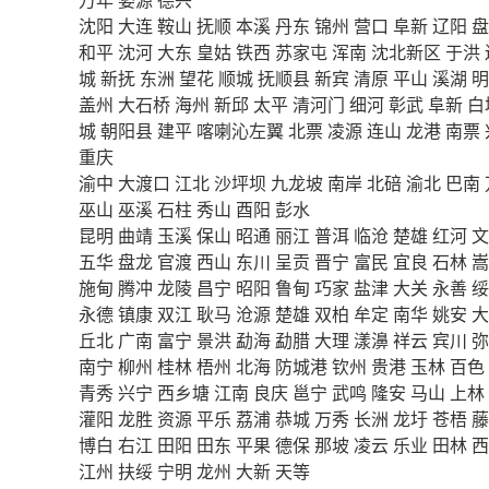
沈阳
大连
鞍山
抚顺
本溪
丹东
锦州
营口
阜新
辽阳
盘
和平
沈河
大东
皇姑
铁西
苏家屯
浑南
沈北新区
于洪
城
新抚
东洲
望花
顺城
抚顺县
新宾
清原
平山
溪湖
明
盖州
大石桥
海州
新邱
太平
清河门
细河
彰武
阜新
白
城
朝阳县
建平
喀喇沁左翼
北票
凌源
连山
龙港
南票
重庆
渝中
大渡口
江北
沙坪坝
九龙坡
南岸
北碚
渝北
巴南
巫山
巫溪
石柱
秀山
酉阳
彭水
昆明
曲靖
玉溪
保山
昭通
丽江
普洱
临沧
楚雄
红河
文
五华
盘龙
官渡
西山
东川
呈贡
晋宁
富民
宜良
石林
嵩
施甸
腾冲
龙陵
昌宁
昭阳
鲁甸
巧家
盐津
大关
永善
绥
永德
镇康
双江
耿马
沧源
楚雄
双柏
牟定
南华
姚安
大
丘北
广南
富宁
景洪
勐海
勐腊
大理
漾濞
祥云
宾川
弥
南宁
柳州
桂林
梧州
北海
防城港
钦州
贵港
玉林
百色
青秀
兴宁
西乡塘
江南
良庆
邕宁
武鸣
隆安
马山
上林
灌阳
龙胜
资源
平乐
荔浦
恭城
万秀
长洲
龙圩
苍梧
藤
博白
右江
田阳
田东
平果
德保
那坡
凌云
乐业
田林
西
江州
扶绥
宁明
龙州
大新
天等