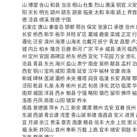
山
博望
含山
和县
当涂
相山
杜集
烈山
濉溪
铜官
义安
阳
天长
明光
颍州
颍东
颍泉
临泉
太和
阜南
颍上
界首
德
泾县
绩溪
旌德
宁国
石家庄
唐山
秦皇岛
邯郸
邢台
保定
张家口
承德
沧州
长安
桥西
新华
裕华
井陉
矿区
藁城
鹿泉
栾城
正定
行
遵化
迁安
滦州
海港
山海关
北戴河
抚宁
青龙
昌黎
卢
城
内丘
柏乡
隆尧
巨鹿
新河
广宗
平乡
威县
清河
临西
州
定州
安国
高碑店
桥东
桥西
宣化
下花园
万全
崇礼
沧县
青县
东光
海兴
盐山
肃宁
南皮
吴桥
献县
孟村
泊
西安
铜川
宝鸡
咸阳
渭南
延安
汉中
榆林
安康
商洛
新城
碑林
莲湖
灞桥
未央
雁塔
阎良
临潼
长安
高陵
鄠
泾阳
乾县
礼泉
永寿
彬州
长武
旬邑
淳化
武功
临渭
华
南郑
城固
洋县
西乡
勉县
宁强
略阳
镇巴
留坝
佛坪
榆
洛南
丹凤
商南
山阳
镇安
柞水
南昌
景德镇
萍乡
九江
新余
鹰潭
赣州
吉安
宜春
抚州
东湖
西湖
青云谱
湾里
青山湖
新建
南昌县
安义
进贤
宜
月湖
余江
贵溪
章贡
南康
赣县
信丰
大余
上犹
崇义
福
永新
井冈山
袁州
奉新
万载
上高
宜丰
靖安
铜鼓
丰
万年
婺源
德兴