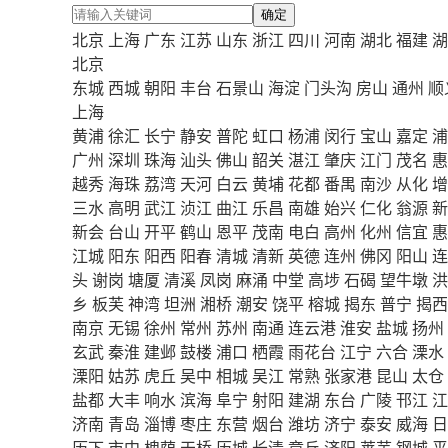
确定
北京
上海
广东
江苏
山东
浙江
四川
河南
湖北
福建
湖
北京
东城
西城
朝阳
丰台
石景山
海淀
门头沟
房山
通州
顺
上海
黄浦
徐汇
长宁
静安
普陀
虹口
杨浦
闵行
宝山
嘉定
浦
广州
深圳
珠海
汕头
佛山
韶关
湛江
肇庆
江门
茂名
惠
越秀
海珠
荔湾
天河
白云
黄埔
花都
番禺
南沙
从化
增
三水
高明
武江
浈江
曲江
乐昌
南雄
始兴
仁化
翁源
新
新会
台山
开平
鹤山
恩平
茂南
电白
高州
化州
信宜
惠
江城
阳东
阳西
阳春
清城
清新
英德
连州
佛冈
阳山
连
头
谢岗
塘厦
清溪
凤岗
麻涌
中堂
高埗
石碣
望牛墩
洪
乡
板芙
神湾
坦洲
湘桥
潮安
饶平
榕城
揭东
普宁
揭西
南京
无锡
徐州
常州
苏州
南通
连云港
淮安
盐城
扬州
玄武
秦淮
建邺
鼓楼
浦口
栖霞
雨花台
江宁
六合
溧水
溧阳
姑苏
虎丘
吴中
相城
吴江
常熟
张家港
昆山
太仓
盐都
大丰
响水
滨海
阜宁
射阳
建湖
东台
广陵
邗江
江
济南
青岛
淄博
枣庄
东营
烟台
潍坊
济宁
泰安
威海
日
历下
市中
槐荫
天桥
历城
长清
章丘
济阳
莱芜
钢城
平