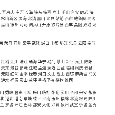
店
瓦房店
庄河
长海
铁东
铁西
立山
千山
台安
岫岩
海
松山新区
凌海
北镇
黑山
义县
站前
西市
鲅鱼圈
老边
盘山
银州
清河
调兵山
开原
铁岭县
西丰
昌图
双塔
龙
南
荣昌
开州
梁平
武隆
城口
丰都
垫江
忠县
云阳
奉节
红塔
江川
澄江
通海
华宁
易门
峨山
新平
元江
隆阳
景东
景谷
镇沅
江城
孟连
澜沧
西盟
临翔
凤庆
云县
元阳
红河
金平
绿春
河口
文山
砚山
西畴
麻栗坡
马关
泸水
福贡
贡山
兰坪
香格里拉
德钦
维西
山
秀峰
叠彩
七星
雁山
临桂
阳朔
灵川
全州
兴安
永福
北
港北
港南
覃塘
桂平
平南
玉州
福绵
北流
容县
陆川
兰
罗城
环江
巴马
都安
大化
兴宾
象州
武宣
忻城
金秀