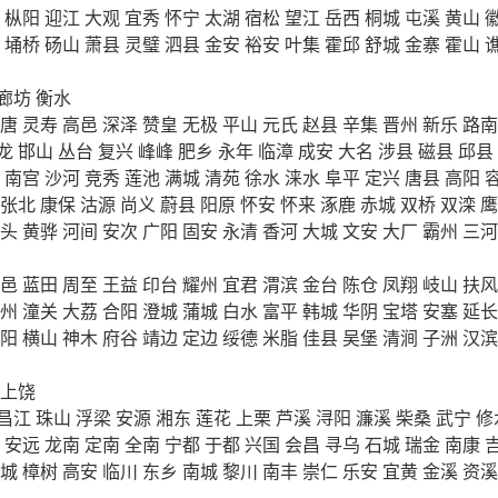
枞阳
迎江
大观
宜秀
怀宁
太湖
宿松
望江
岳西
桐城
屯溪
黄山
埇桥
砀山
萧县
灵璧
泗县
金安
裕安
叶集
霍邱
舒城
金寨
霍山
廊坊
衡水
唐
灵寿
高邑
深泽
赞皇
无极
平山
元氏
赵县
辛集
晋州
新乐
路南
龙
邯山
丛台
复兴
峰峰
肥乡
永年
临漳
成安
大名
涉县
磁县
邱县
南宫
沙河
竞秀
莲池
满城
清苑
徐水
涞水
阜平
定兴
唐县
高阳
张北
康保
沽源
尚义
蔚县
阳原
怀安
怀来
涿鹿
赤城
双桥
双滦
鹰
头
黄骅
河间
安次
广阳
固安
永清
香河
大城
文安
大厂
霸州
三河
邑
蓝田
周至
王益
印台
耀州
宜君
渭滨
金台
陈仓
凤翔
岐山
扶风
州
潼关
大荔
合阳
澄城
蒲城
白水
富平
韩城
华阴
宝塔
安塞
延长
阳
横山
神木
府谷
靖边
定边
绥德
米脂
佳县
吴堡
清涧
子洲
汉滨
上饶
昌江
珠山
浮梁
安源
湘东
莲花
上栗
芦溪
浔阳
濂溪
柴桑
武宁
修
安远
龙南
定南
全南
宁都
于都
兴国
会昌
寻乌
石城
瑞金
南康
城
樟树
高安
临川
东乡
南城
黎川
南丰
崇仁
乐安
宜黄
金溪
资溪