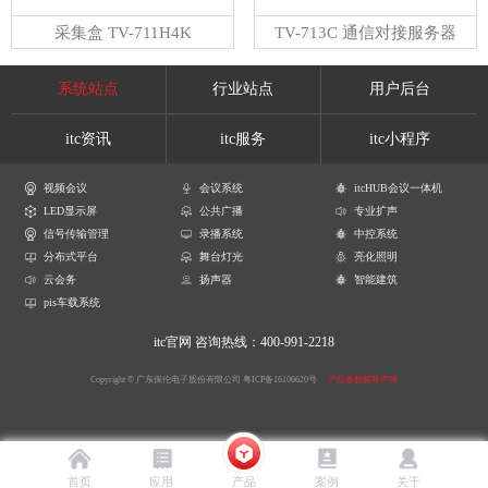
采集盒 TV-711H4K
TV-713C 通信对接服务器
系统站点
行业站点
用户后台
itc资讯
itc服务
itc小程序
视频会议
会议系统
itcHUB会议一体机
LED显示屏
公共广播
专业扩声
信号传输管理
录播系统
中控系统
分布式平台
舞台灯光
亮化照明
云会务
扬声器
智能建筑
pis车载系统
itc官网
咨询热线：400-991-2218
Copyright © 广东保伦电子股份有限公司
粤ICP备16106620号
产品参数解释声明
首页
应用
产品
案例
关于