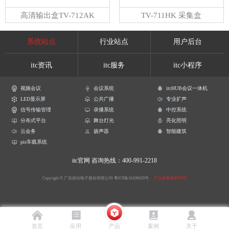
高清输出盒TV-712AK
TV-711HK 采集盒
系统站点
行业站点
用户后台
itc资讯
itc服务
itc小程序
视频会议
会议系统
itcHUB会议一体机
LED显示屏
公共广播
专业扩声
信号传输管理
录播系统
中控系统
分布式平台
舞台灯光
亮化照明
云会务
扬声器
智能建筑
pis车载系统
itc官网
咨询热线：400-991-2218
Copyright © 广东保伦电子股份有限公司
粤ICP备16106620号
产品参数解释声明
首页
应用
产品
案例
关于