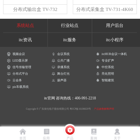
分布式输出盒 TV-732
分布式采集盒 TV-731-4K60
系统站点
行业站点
用户后台
itc资讯
itc服务
itc小程序
视频会议
会议系统
itcHUB会议一体机
LED显示屏
公共广播
专业扩声
信号传输管理
录播系统
中控系统
分布式平台
舞台灯光
亮化照明
云会务
扬声器
智能建筑
pis车载系统
itc官网
咨询热线：400-991-2218
Copyright © 广东保伦电子股份有限公司
粤ICP备16106620号
产品参数解释声明
首页
应用
产品
案例
关于