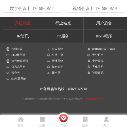
数字会议卡 TV-6800MT
视频会议卡 TV-6800MB
系统站点
行业站点
用户后台
itc资讯
itc服务
itc小程序
视频会议
会议系统
itcHUB会议一体机
LED显示屏
公共广播
专业扩声
信号传输管理
录播系统
中控系统
分布式平台
舞台灯光
亮化照明
云会务
扬声器
智能建筑
pis车载系统
itc官网
咨询热线：400-991-2218
Copyright © 广东保伦电子股份有限公司
粤ICP备16106620号
产品参数解释声明
首页
应用
产品
案例
关于