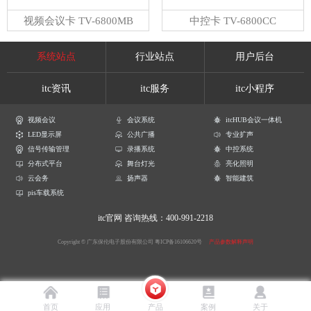
视频会议卡 TV-6800MB
中控卡 TV-6800CC
系统站点
行业站点
用户后台
itc资讯
itc服务
itc小程序
视频会议
会议系统
itcHUB会议一体机
LED显示屏
公共广播
专业扩声
信号传输管理
录播系统
中控系统
分布式平台
舞台灯光
亮化照明
云会务
扬声器
智能建筑
pis车载系统
itc官网
咨询热线：400-991-2218
Copyright © 广东保伦电子股份有限公司
粤ICP备16106620号
产品参数解释声明
首页
应用
产品
案例
关于